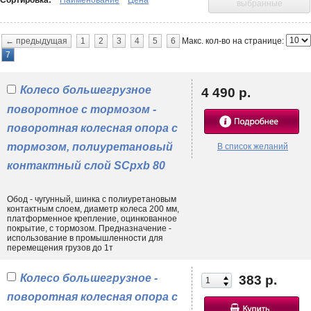
Сортировка:
Наименование
Цена
выбранные
химикатам, температуре механическому воздействию;
• типу напольного/дорожного покрытия, его ровности, твердости,
качеству.
Макс. кол-во на странице:
← предыдущая
1
2
3
4
5
6
7
Что делать, если Вы находитесь в регионе, и нет возможности купить
колеса для тележек в Москве?
Оформить онлайн заказ
любым из
доступных вариантов, выбрав нужные Вам товары, транспортную
Колесо большегрузное
компанию и способ оплаты. По телефону и электронной почте можно
4 490 р.
получить квалифицированную поддержку со стороны профильных
поворотное с тормозом -
специалистов, избавляя себя от любого рода неудобств удаленного
взаимодействия!
поворотная колесная опора с
тормозом, полиуретановый
В список желаний
контактный слой SCpxb 80
Обод - чугунный, шинка с полиуретановым
контактным слоем, диаметр колеса 200 мм,
платформенное крепление, оцинкованное
покрытие, с тормозом. Предназначение -
использование в промышленности для
перемещения грузов до 1т
Колесо большегрузное -
383 р.
поворотная колесная опора с