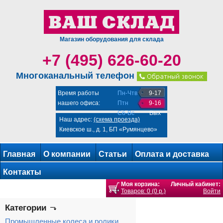
Магазин оборудования для склада
+7 (495) 626-60-20
Многоканальный телефон
Время работы
Пн-Чтв
9-17
нашего офиса:
Птн
9-16
Сб-Вс
Вых
Наш адрес:
(схема проезда)
Киевское ш., д. 1, БП «Румянцево»
Главная
О компании
Статьи
Оплата и доставка
Контакты
Моя корзина:
Личный кабинет:
Товаров: 0 (0 р.)
Войти
Категории
Промышленные колеса и ролики