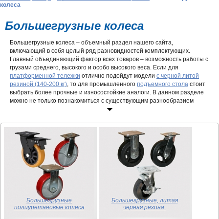
колеса
Большегрузные колеса
Большегрузные колеса – объемный раздел нашего сайта,
включающий в себя целый ряд разновидностей комплектующих.
Главный объединяющий фактор всех товаров – возможность работы с
грузами среднего, высокого и особо высокого веса. Если для
платформенной тележки
отлично подойдут модели
с черной литой
резиной (140-200 кг)
, то для промышленного
подъемного стола
стоит
выбрать более прочные и износостойкие аналоги. В данном разделе
можно не только познакомиться с существующим разнообразием
ассортимента и его особенностями, но и купить большегрузные
колеса оптом или в розницу по доступным ценам.
Где используются?
Колесные опоры востребованы в самых разных направлениях, часто
затрагивая наш быт и досуг. Большегрузные
промышленные колеса и
ролики
используются в устройстве ограждений, аттракционов,
уборочной или садовой технике. Они добросовестно выполняют
самые ответственные задачи, делая нашу жизнь проще и безопаснее.
Если говорить о профессиональных сферах, то без промышленных
большегрузных колес не обходится ни одна крупная отрасль. Будь то
Большегрузные
Большегрузные, литая
деревоперерабатывающий завод, ткацкая фабрика или производство
полиуретановые колеса
черная резина.
электроники, везде задействована передвижная техника. К её числу