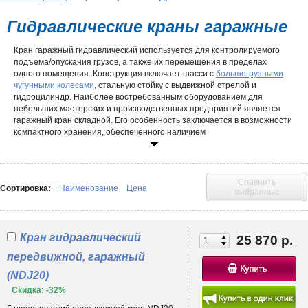
Гидравлические краны гаражные
Кран гаражный гидравлический используется для контролируемого
подъема/опускания грузов, а также их перемещения в пределах
одного помещения. Конструкция включает шасси с
большегрузными
чугунными колесами
, стальную стойку с выдвижной стрелой и
гидроцилиндр. Наиболее востребованным оборудованием для
небольших мастерских и производственных предприятий является
гаражный кран складной. Его особенность заключается в возможности
компактного хранения, обеспеченного наличием
трансформирующейся рамы и её составляющих. Недостатком
складной конструкции выступает сравнительно невысокая
грузоподъемность.
Сравнить
Полностью ручное управление положительно сказывается на
Сортировка:
Наименование
Цена
выбранные
обслуживающих мероприятиях. Регулярная смазка подвижных
деталей плановые ТО гидроцилиндра делают ресурс устройства почти
безграничным. Поэтому гаражный кран, купить который Вы можете
прямо сейчас, пользуется столь большой популярностью. Он отлично
Кран гидравлический
25 870 р.
подходит для использования на СТО, производствах и в частных
передвижной, гаражный
мастерских. Чаще всего его приобретают для вывешивания тяжелых
автомобильных узлов и агрегатов. Грузоподъемность такого
(NDJ20)
оборудования как правило не превышает 2-х тонн.
Скидка: -32%
Разновидности кранов гидравлических