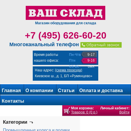
Магазин оборудования для склада
+7 (495) 626-60-20
Многоканальный телефон
Время работы
Пн-Чтв
9-17
нашего офиса:
Птн
9-16
Сб-Вс
Вых
Наш адрес:
(схема проезда)
Киевское ш., д. 1, БП «Румянцево»
Главная
О компании
Статьи
Оплата и доставка
Контакты
Моя корзина:
Личный кабинет:
Товаров: 0 (0 р.)
Войти
Категории
Промышленные колеса и ролики