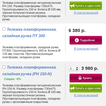
Тележка платформенная четырехколесная
• конфигурации ручек, их количества. Сегодня наибольшим спросом
PH 150. Размер платформы 730х475.
пользуются складные тележки платформенные, купить которые Вы
Грузоподъемность 150 кг. Колеса Ø 100 мм,
также можете на нашем сайте;
черная полуэластичная резина.
В список желаний
• внешних показателей (дизайн, цвет).
Противоскользящая платформа, складная
ручка.
Платформы могут изготавливаться из прямого или профильного
металлического листа, ручки оснащаться противоскользящими
Тележка платформенная,
6 380 р.
накладками. Каждая деталь, дополнение и улучшение прямым
образом отражается на стоимости. Нужно понимать, что
складная
складная ручка ПТ 300
тележка
платформенная с 4 поворотными колесами и пластиковыми
противоударными накладками будет дороже более простого по
своему исполнению аналога. Естественно, в расчет принимается и
Тележка платформенная, складная ручка
В список желаний
грузоподъемность, во многом определяющая стоимость
ПТ300. Грузоподъемность 300 кг. Колеса Ø
135 мм, пластик. Противоскользящая
комплектующих.
платформа, складная ручка.
Где может использоваться?
Тележка платформенная,
3 980 р.
Тележка платформенная, купить которую можно в нашем интернет-
магазине, является по-настоящему универсальным оборудованием.
складная ручка (PH 150-N)
Она подходит для работы с любыми грузами, будь это материалы,
Скидка: -8%
товары, сырье, детали, емкости. В отличие от
бочкоката
, она не
ограничена в сфере применения, что делает её востребованной в:
Тележка платформенная четырехколесная
PH 150-N. Размер платформы 730х475.
• строительстве;
Грузоподъемность 150 кг. Колеса Ø 100 мм,
• складском деле;
черная полуэластичная резина.
В список желаний
Противоскользящая платформа, складная
• пищевой промышленности;
ручка с эргономичным покрытием.
• производственной сфере;