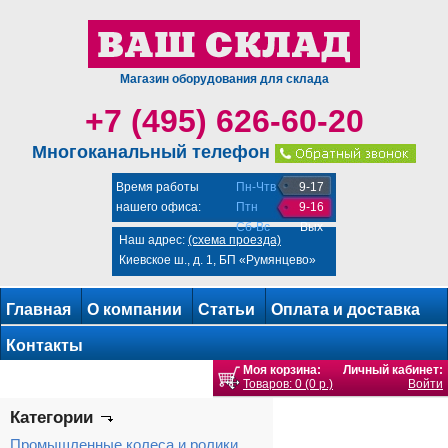
Магазин оборудования для склада
+7 (495) 626-60-20
Многоканальный телефон
Время работы
Пн-Чтв
9-17
нашего офиса:
Птн
9-16
Сб-Вс
Вых
Наш адрес:
(схема проезда)
Киевское ш., д. 1, БП «Румянцево»
Главная
О компании
Статьи
Оплата и доставка
Контакты
Моя корзина:
Личный кабинет:
Товаров: 0 (0 р.)
Войти
Категории
Промышленные колеса и ролики