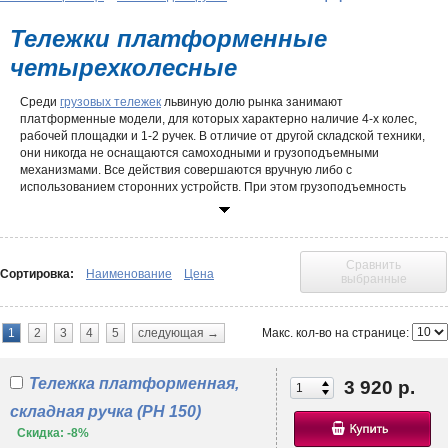
Тележки платформенные
четырехколесные
Среди
грузовых тележек
львиную долю рынка занимают
платформенные модели, для которых характерно наличие 4-х колес,
рабочей площадки и 1-2 ручек. В отличие от другой складской техники,
они никогда не оснащаются самоходными и грузоподъемными
механизмами. Все действия совершаются вручную либо с
использованием сторонних устройств. При этом грузоподъемность
тележки платформенной может достигать 500 кг! Это говорит о
возможности применения в тяжелых условиях, где требуется создание
условий для транспортировки малых и средних по весу грузов.
Сравнить
Разнообразие моделей
Сортировка:
Наименование
Цена
выбранные
Несмотря на простоту конструкции, тележки платформенные
четырехколесные имеют множество модификаций. Отличия могут
касаться:
Макс. кол-во на странице:
1
2
3
4
5
следующая →
• диаметра, материала изготовления, нагрузочной способности, вида
колесных опор
;
Тележка платформенная,
3 920 р.
• размера рабочей платформы, типа покрытия, наличия/отсутствия
складная ручка (PH 150)
различных конструктивных элементов (например, пластиковых
бамперов, смягчающих столкновение с мебелью, товарами, другой
Скидка: -8%
складской техникой
;