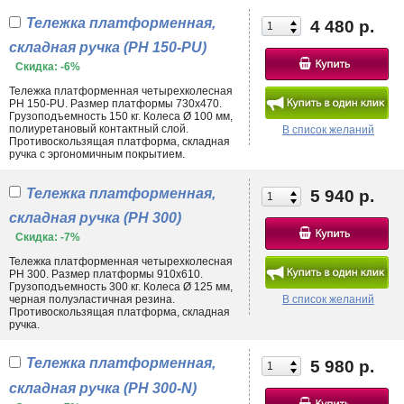
• торговле;
• типографиях, офисных и гостиничных комплексах;
Тележка платформенная,
4 480 р.
• медицине, мебельном производстве.
складная ручка (PH 150-PU)
Поворотная платформенная тележка обеспечивает удобство
Скидка: -6%
маневрирования, а при условии наличия колес большого диаметра –
преодоления различного рода препятствий. Металлические детали,
Тележка платформенная четырехколесная
PH 150-PU. Размер платформы 730х470.
как, например, в
модели ТП 1
, покрываются полимерно-порошковой
Грузоподъемность 150 кг. Колеса Ø 100 мм,
краской. Наличие защитного слоя повышает устойчивость к коррозии,
полиуретановый контактный слой.
В список желаний
позволяет эксплуатировать технику на улице, в помещениях с
Противоскользящая платформа, складная
повышенной влажностью.
ручка с эргономичным покрытием.
На нашем сайте Вы можете купить платформенные тележки РН, ПЛ и
Тележка платформенная,
5 940 р.
других серий со складными, стационарными, съемными ручками.
Грузоподъемность составляет 150-500 кг, стоимость большинства
складная ручка (PH 300)
моделей не превышает 6 тыс. рублей.
Скидка: -7%
Тележка платформенная четырехколесная
PH 300. Размер платформы 910х610.
Грузоподъемность 300 кг. Колеса Ø 125 мм,
черная полуэластичная резина.
В список желаний
Противоскользящая платформа, складная
ручка.
Тележка платформенная,
5 980 р.
складная ручка (PH 300-N)