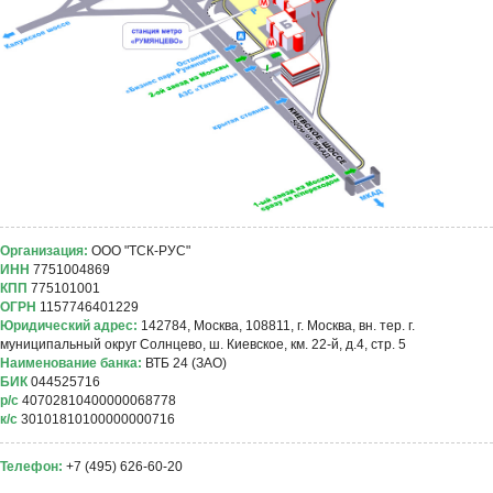
Организация:
ООО "ТСК-РУС"
ИНН
7751004869
КПП
775101001
ОГРН
1157746401229
Юридический адрес:
142784, Москва, 108811, г. Москва, вн. тер. г.
муниципальный округ Солнцево, ш. Киевское, км. 22-й, д.4, стр. 5
Наименование банка:
ВТБ 24 (ЗАО)
БИК
044525716
р/с
40702810400000068778
к/с
30101810100000000716
Телефон:
+7 (495) 626-60-20