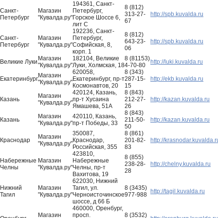
194361, Санкт-
8 (812)
Санкт-
Магазин
Петербург,
313-27-
http://spb.kuvalda.ru
Петербург
"Кувалда.ру"
Горское Шоссе 6,
67
лит С
192236, Санкт-
8 (812)
Санкт-
Магазин
Петербург,
643-23-
http://spb.kuvalda.ru
Петербург
"Кувалда.ру"
Софийская, 8,
06
корп. 1
Магазин
182104, Великие
8 (81153)
Великие Луки
http://luki.kuvalda.ru
"Кувалда.ру"
Луки, Холмская, 18
4-70-80
620058,
8 (343)
Магазин
Екатеринбург
Екатеринбург, пр-т
287-15-
http://ekb.kuvalda.ru
"Кувалда.ру"
Космонавтов, 20
15
420124, Казань,
8 (843)
Магазин
Казань
пр-т Хусаина
212-27-
http://kazan.kuvalda.ru
"Кувалда.ру"
Ямашева, 51А
26
8 (843)
Магазин
420110, Казань,
Казань
211-50-
http://kazan.kuvalda.ru
"Кувалда.ру"
пр-т Победы, 33
50
350087,
8 (861)
Магазин
Краснодар
Краснодар,
201-82-
http://krasnodar.kuvalda.r
"Кувалда.ру"
Российская, 355
83
423810,
8 (855)
Набережные
Магазин
Набережные
238-28-
http://chelny.kuvalda.ru
Челны
"Кувалда.ру"
Челны, пр-т
28
Вахитова, 19
622030, Нижний
Нижний
Магазин
Тагил, ул.
8 (3435)
http://tagil.kuvalda.ru
Тагил
"Кувалда.ру"
Черноисточинское
977-988
шоссе, д 66 Б
460000, Оренбург,
Магазин
просп.
8 (3532)