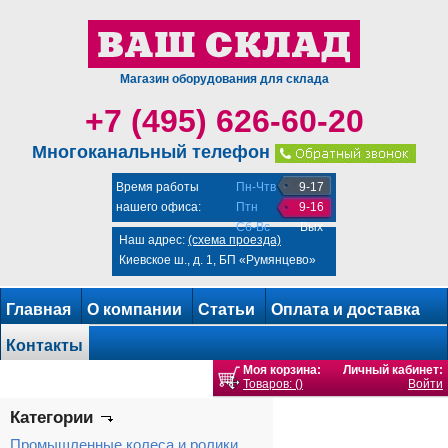
Магазин оборудования для склада
+7 (495) 626-60-20
Многоканальный телефон
Время работы
Пн-Чтв
9-17
нашего офиса:
Птн
9-16
Сб-Вс
Вых
Наш адрес:
(схема проезда)
Киевское ш., д. 1, БП «Румянцево»
Главная
О компании
Статьи
Оплата и доставка
Контакты
Моя корзина:
Личный кабинет:
Товаров: ()
Войти
Категории
Промышленные колеса и ролики