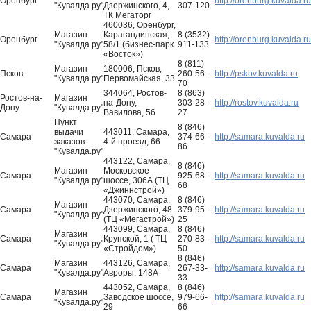
Оренбург
http://orenburg.kuvalda.ru
"Кувалда.ру"
Дзержинского, 4,
307-120
ТК Мегаторг
460036, Оренбург,
Магазин
Карагандинская,
8 (3532)
Оренбург
http://orenburg.kuvalda.ru
"Кувалда.ру"
58/1 (бизнес-парк
911-133
«Восток»)
8 (811)
Магазин
180006, Псков,
Псков
260-56-
http://pskov.kuvalda.ru
"Кувалда.ру"
Первомайская, 33
70
344064, Ростов-
8 (863)
Ростов-на-
Магазин
на-Дону,
303-28-
http://rostov.kuvalda.ru
Дону
"Кувалда.ру"
Вавилова, 56
27
Пункт
8 (846)
выдачи
443011, Самара,
Самара
374-66-
http://samara.kuvalda.ru
заказов
4-й проезд, 66
86
"Кувалда.ру"
443122, Самара,
8 (846)
Магазин
Московское
Самара
925-68-
http://samara.kuvalda.ru
"Кувалда.ру"
шоссе, 306А (ТЦ
68
«Джиннстрой»)
443070, Самара,
8 (846)
Магазин
Самара
Дзержинского, 48
379-95-
http://samara.kuvalda.ru
"Кувалда.ру"
(ТЦ «Мегастрой»)
25
443099, Самара,
8 (846)
Магазин
Самара
Крупской, 1 ( ТЦ
270-83-
http://samara.kuvalda.ru
"Кувалда.ру"
«Стройдом»)
50
8 (846)
Магазин
443126, Самара,
Самара
267-33-
http://samara.kuvalda.ru
"Кувалда.ру"
Авроры, 148А
33
443052, Самара,
8 (846)
Магазин
Самара
Заводское шоссе,
979-66-
http://samara.kuvalda.ru
"Кувалда.ру"
29
66