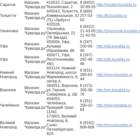
Магазин
410010, Саратов,
8 (8452)
Саратов
http://saratov.kuvalda.ru
"Кувалда.ру"
Техническая, 2
30-99-55
445043, Тольятти,
8 (848)
Магазин
Тольятти
Коммунальная, 32
257-03-
http://tlt.kuvalda.ru
"Кувалда.ру"
(ТЦ «Арбуз»)
00
432028,
8 (8422)
Магазин
Ульяновск,
Ульяновск
21-43-00,
http://ulyanovsk.kuvalda.r
"Кувалда.ру"
Октябрьская, 22
21-42-55
(ТК Звезда)
450006, Уфа,
8 (347)
Магазин
Уфа
бульвар
200-06-
http://ufa.kuvalda.ru
"Кувалда.ру"
Ибрагимова, 88
40
450071, Уфа,
8 (347)
Магазин
Уфа
Лесотехникума,
292-48-
http://ufa.kuvalda.ru
"Кувалда.ру"
49/1
48
603124, Нижний
8 (831)
Нижний
Магазин
Новгород, шоссе
280-82-
http://nnov.kuvalda.ru
Новгород
"Кувалда.ру"
Жиркомбината, 8,
44
литер А
394051, Воронеж,
8 (473)
Магазин
Воронеж
ул. Героев
300-38-
http://vrn.kuvalda.ru
"Кувалда.ру"
Сибиряков, д. 2ф
76
454053,
8 (351)
Магазин
Челябинск,
Челябинск
200-32-
http://chel.kuvalda.ru
"Кувалда.ру"
Троицкий тракт,
84
11Ак1
173003, Великий
Новгород, Б.
Великий
Магазин
8 (8162)
Санкт-
http://vnov.kuvalda.ru
Новгород
"Кувалда.ру"
608-808
Петербургская,
82А