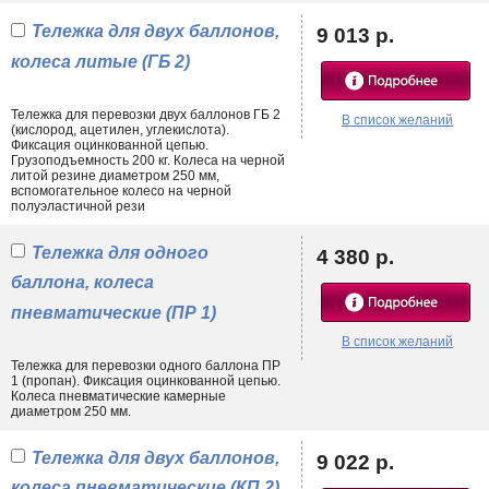
эксплуатации на условиях склада, производстве.
Тележка для двух баллонов,
9 013 р.
Отдельной группой товаров выступают тележки для баллонов с водой.
колеса литые (ГБ 2)
Они рассчитаны на вертикальное размещение и последующую
транспортировку нескольких 19 литровых бутылей. Стоимость тех или
иных моделей, а также подробное описание технических
Тележка для перевозки двух баллонов ГБ 2
В список желаний
характеристик Вы можете узнать из карточек товаров.
(кислород, ацетилен, углекислота).
Фиксация оцинкованной цепью.
Грузоподъемность 200 кг. Колеса на черной
литой резине диаметром 250 мм,
вспомогательное колесо на черной
полуэластичной рези
Тележка для одного
4 380 р.
баллона, колеса
пневматические (ПР 1)
В список желаний
Тележка для перевозки одного баллона ПР
1 (пропан). Фиксация оцинкованной цепью.
Колеса пневматические камерные
диаметром 250 мм.
Тележка для двух баллонов,
9 022 р.
колеса пневматические (КП 2)