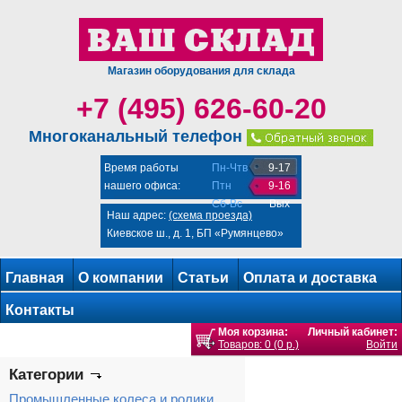
Магазин оборудования для склада
+7 (495) 626-60-20
Многоканальный телефон
Время работы
Пн-Чтв
9-17
нашего офиса:
Птн
9-16
Сб-Вс
Вых
Наш адрес:
(схема проезда)
Киевское ш., д. 1, БП «Румянцево»
Главная
О компании
Статьи
Оплата и доставка
Контакты
Моя корзина:
Личный кабинет:
Товаров: 0 (0 р.)
Войти
Категории
Промышленные колеса и ролики