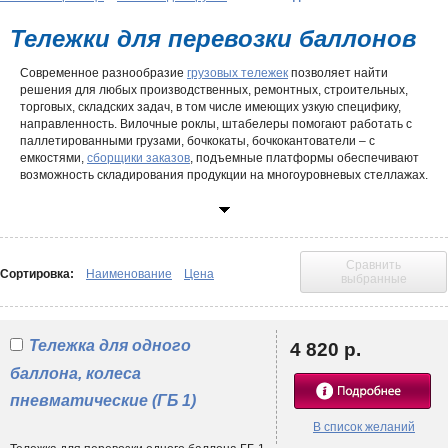
Тележки для перевозки баллонов
Современное разнообразие
грузовых тележек
позволяет найти
решения для любых производственных, ремонтных, строительных,
торговых, складских задач, в том числе имеющих узкую специфику,
направленность. Вилочные роклы, штабелеры помогают работать с
паллетированными грузами, бочкокаты, бочкокантователи – с
емкостями,
сборщики заказов
, подъемные платформы обеспечивают
возможность складирования продукции на многоуровневых стеллажах.
Тележка для баллонов создана для транспортировки газосварочного
оборудования, обеспечивая требования и соответствуя особенностям
проведения данного типа работ. В зависимости от модификации,
такие устройства позволяют безопасно перевозить баллоны с
Сравнить
аргоном, ацетиленом, углекислотой, кислородом, пропаном и другими
Сортировка:
Наименование
Цена
выбранные
газами.
Особенности выбора
Тележка для одного
4 820 р.
Решение купить тележку для баллона чаще всего связано с
необходимостью создания условий резки/сварки металла на
баллона, колеса
территории производственного цеха или строительной площадки.
Ведь ручное перемещение рабочих газов из-за большого веса,
пневматические (ГБ 1)
повышенной опасности не представляется возможным. Специальные
В список желаний
трехколесные тележки
для газовых баллонов серий ГБ, ПР созданы