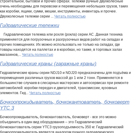
строительной, бытовой и прочих сферах. Тележки ручные двухколесные
очень необходимы для перевозки и перемещения небольших грузов, таких
как коробки, ящики, сумки, мешки, инструменты, инвентарь и прочее.
Двухколесные тележки серии ...
Читать полностью
Гидравлические тележки
Гидравлическая тележка или рохля (рокла) серии АС. Данная техника
применяется для погрузочных и разгрузочных видов работ на складах и
прочих помещениях. Их можно использовать не только на складах, где
товары находятся на паллетах и в коробках, но также, в торговых залах
магазинов,...
Читать полностью
Гидравлические краны (гаражные краны)
Гидравлические краны серии NDJ10 и NDJ20 предназначены для подъёма и
перемещения различных грузов массой до 1 или 2 тонн. Применяется в
большинстве случаев в слесарных мастерских и автосервисах при ремонте
автомобилей: коробки передач и двигателей, трансмиссии, кузовных
элементов. Гид...
Читать полностью
Бочкоопрокидыватель, бочкокантователь, бочковерт
YTC 3
Бочкоопрокидыватель, бочкокантователь, бочковерт - все это можно
объединить в один вид оборудования – это Гидравлический
бочкокантователь серии YTC3 грузоподъемность 350 кг. Гидравлический
бочкоопрокидыватель является аналогом ручного гидравлического