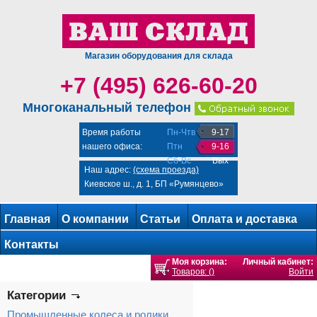
Магазин оборудования для склада
+7 (495) 626-60-20
Многоканальный телефон
Время работы
Пн-Чтв
9-17
нашего офиса:
Птн
9-16
Сб-Вс
Вых
Наш адрес:
(схема проезда)
Киевское ш., д. 1, БП «Румянцево»
Главная
О компании
Статьи
Оплата и доставка
Контакты
Моя корзина:
Личный кабинет:
Товаров: ()
Войти
Категории
Промышленные колеса и ролики