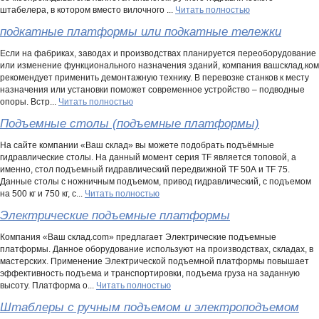
штабелера, в котором вместо вилочного ...
Читать полностью
подкатные платформы или подкатные тележки
Если на фабриках, заводах и производствах планируется переоборудование
или изменение функционального назначения зданий, компания вашсклад.ком
рекомендует применить демонтажную технику. В перевозке станков к месту
назначения или установки поможет современное устройство – подводные
опоры. Встр...
Читать полностью
Подъемные столы (подъемные платформы)
На сайте компании «Ваш склад» вы можете подобрать подъёмные
гидравлические столы. На данный момент серия TF является топовой, а
именно, стол подъемный гидравлический передвижной TF 50А и TF 75.
Данные столы с ножничным подъемом, привод гидравлический, с подъемом
на 500 кг и 750 кг, с...
Читать полностью
Электрические подъемные платформы
Компания «Ваш склад.соm» предлагает Электрические подъемные
платформы. Данное оборудование используют на производствах, складах, в
мастерских. Применение Электрической подъемной платформы повышает
эффективность подъема и транспортировки, подъема груза на заданную
высоту. Платформа о...
Читать полностью
Штаблеры с ручным подъемом и электроподъемом