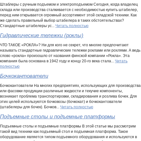
Штаблеры с ручным подъемом и электроподъемом Сегодня, когда владелец
склада или производства сталкивается с необходимостью купить штабелер,
перед ним открывается огромный ассортимент этой складской техники. Как
же сделать правильный выбор штабелера в таких обстоятельствах?
Стандартные штабелеры ус...
Читать полностью
Гидравлические тележки (роклы)
ЧТО ТАКОЕ «РОКЛА»? Ни для кого не секрет, что многие предпочитают
называть стандартные гидравлические тележки роклами или рохлями. А ведь
слово «рокла» произошло от названия финской компании «Рокла». Эта
компания была основана в 1942 году и концу 20-го века стала...
Читать
полностью
Бочкокантователи
Бочкокантователи На многих предприятиях, использующих для производства
или фасовки продукции различные жидкости и текучие компоненты,
возникает проблема транспортировки, складирования и розлива бочек. Для
этих целей используются бочковозы (бочкокат) и бочкокантователи
(штабелеры для бочек). Бочков...
Читать полностью
Подъемные столы и подъемные платформы
Подъемные столы и подъемные платформы В этой статье мы рассмотрим
такой вид техники как подъемный стол и подъемная платформа. Такое
оборудование является типом подъемного оборудования и используются в