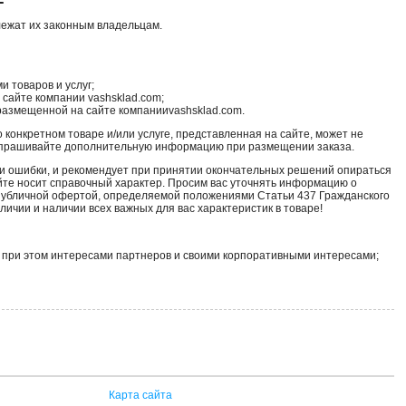
лежат их законным владельцам.
 товаров и услуг;
сайте компании vashsklad.com;
размещенной на сайте компанииvashsklad.com.
конкретном товаре и/или услуге, представленная на сайте, может не
 запрашивайте дополнительную информацию при размещении заказа.
и ошибки, и рекомендует при принятии окончательных решений опираться
те носит справочный характер. Просим вас уточнять информацию о
 публичной офертой, определяемой положениями Статьи 437 Гражданского
ичии и наличии всех важных для вас характеристик в товаре!
ь при этом интересами партнеров и своими корпоративными интересами;
Карта сайта