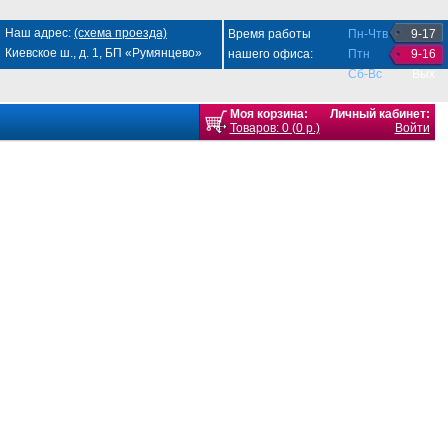
Наш адрес:
(схема проезда)
Время работы
Пн-Чтв
9-17
Киевское ш., д. 1, БП «Румянцево»
нашего офиса:
Птн
9-16
Сб-Вс
Вых
Моя корзина:
Личный кабинет:
Товаров: 0 (0 р.)
Войти