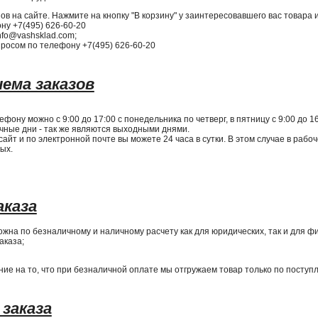
ов на сайте. Нажмите на кнопку "В корзину" у заинтересовавшего вас товара 
ну +7(495) 626-60-20
info@vashsklad.com;
просом по телефону +7(495) 626-60-20
иема заказов
фону можно с 9:00 до 17:00 с понедельника по четверг, в пятницу с 9:00 до 1
ные дни - так же являются выходными днями.
айт и по электронной почте вы можете 24 часа в сутки. В этом случае в раб
ых.
аказа
ожна по безналичному и наличному расчету как для юридических, так и для 
аказа;
е на то, что при безналичной оплате мы отгружаем товар только по поступл
 заказа