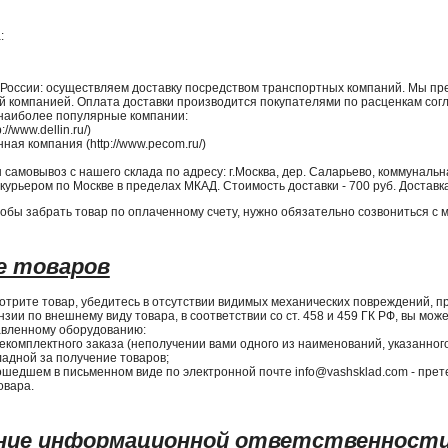
:
 России: осуществляем доставку посредством транспортных компаний. Мы пр
 компанией. Оплата доставки производится покупателями по расценкам сог
наиболее популярные компании:
//www.dellin.ru/)
ая компания (http://www.pecom.ru/)
н самовывоз с нашего склада по адресу: г.Москва, дер. Саларьево, коммуналь
курьером по Москве в пределах МКАД. Стоимость доставки - 700 руб. Доставк
обы забрать товар по оплаченному счету, нужно обязательно созвониться с 
е товаров
трите товар, убедитесь в отсутствии видимых механических повреждений, пр
нзии по внешнему виду товара, в соответствии со ст. 458 и 459 ГК РФ, вы мо
авленному оборудованию:
некомплектного заказа (неполучении вами одного из наименований, указанног
ладной за получение товаров;
ошедшем в письменном виде по электронной почте info@vashsklad.com - прет
овара.
ение информационной ответственност