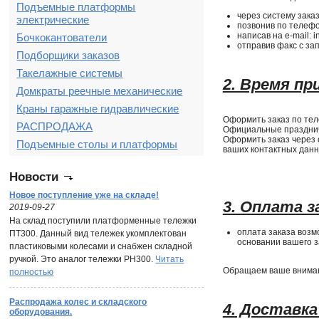
Подъемные платформы
через систему заказ
электрические
позвонив по телефо
написав на e-mail: 
Бочкокантователи
отправив факс с за
Подборщики заказов
Такелажные системы
2. Время пр
Домкраты реечные механические
Краны гаражные гидравлические
Оформить заказ по теле
РАСПРОДАЖА
Официальные празднич
Оформить заказ через с
Подъемные столы и платформы
ваших контактных данн
Новости
Новое поступление уже на складе!
3. Оплата з
2019-09-27
На склад поступили платформенные тележки
оплата заказа возм
ПТ300. Данный вид тележек укомплектован
основании вашего з
пластиковыми колесами и снабжен складной
ручкой. Это аналог тележки PH300.
Читать
Обращаем ваше внимани
полностью
Распродажа колес и складского
4. Доставка
оборудования.