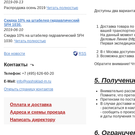
2019-09-13
Распродажа осень 2019
Читать полностью
Доступны два варианта
Скидка 10% на штабелер гидравлический
SFH 1030.
Доставка товара по
2019-06-10
вашей транспортной
На данный момент 
Скидка 10% на штабелер гидравлический SFH
Деловые Линии (http:
1030.
Читать полностью
Первая экспедиционн
В г. Москва доступе
Все новости
RSS
Возможна доставка 
Контакты
Обратите внимание! Чт
Телефон:
+7 (495) 626-60-20
5. Получени
E-Mail:
info@vashsklad-m.ru
Открыть страницу контактов
Внимательно рассмо
Помните, что прете
Претензии по пост
В случае доставки 
Оплата и доставка
- расписаться в нак
Адреса и схемы проезда
- сообщить о произ
и даты получения т
Написать директору
6. Огранич