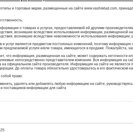
оготипы и торговые марки, размещенные на сайте www.vashsklad.com, принад
етственность:
нформации о товарах и услугах, предоставляемой ей другими производителями
дствия, возникшие вследствие использования информации, размещенной на 
едствия, возникшие вследствие невозможности использования информации, 
в и услуг являются предметом постоянных изменений, поэтому информация о 
ми предлагаемой услуги и/или товара, имеющегося в продаже. Пожалуйста,
т, что информация, размещенная на сайте, может содержать неточности ил
вляемые непосредственно представителем компании. Вся информация на сай
а на официальном сайте производителя. Информация на сайте не является
ерации. До оплаты товара обязательно удостоверьтесь в его фактическом нал
 собой право:
менять, удалять или добавлять любую информацию на сайте, руководствуяс
 и поставщиков информации для сайта
025