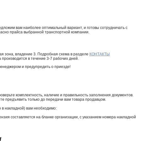
едложим вам наиболее оптимальный вариант, и готовы сотрудничать с
ласно прайса выбранной транспортной компании.
ная зона, владение 3. Подробная схема в разделе
КОНТАКТЫ
а производится в течение 3-7 рабочих дней.
менеджером и предупредить о приезде!
оверьте комплектность, наличие и правильность заполнения документов.
жете предъявить только до передачи вам товара продавцом.
о в накладной) вам необходимо:
ензия составляется на бланке организации, с указанием номера накладной
и