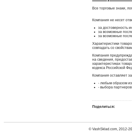
Все торговые знаки, л
Компания не несет отв
за достоверность и
за возможные после
за возможные посл
Характеристики товаро
совпадать со свойства
Компания предупреждае
на сведения, предоста
характеристиках товар
кодекса Российской Фед
Компания оставляет за
- любым образом из
- выбора партнеров
Поделиться:
© VashSklad.com, 2012-2