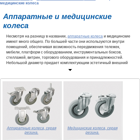
медицинские колеса
Аппаратные и медицинские
колеса
Несмотря на разницу в названии,
аппаратные колеса
и медицинские
имеют много общего. По большей части они используются внутри
помещений, обеспечивая возможность передвижения тележек,
мебели, платформ с оборудованием, инструментальных боксов,
стеллажей, витрин, торгового оборудования и принадлежностей.
Небольшой диаметр придает комплектующим эстетичный внешний
вид, что является важным фактором в производстве оснащения
современных офисных центров, медицинских заведений, торговых
площадок и выставочных залов.
Разнообразие видов
Широкая сфера обязывает производителей подходить к вопросу
выбора комплектующих с детальным учетом всех факторов и условий.
Именно поэтому
колеса медицинские
представлены в столь большом
многообразии. На нашем сайте Вы можете купить аппаратные опоры,
отличающиеся:
• материалами, технологиями изготовления кронштейна, обода,
Аппаратные колеса, серая
Медицинские колеса, серая
крепления, подшипника, шинки;
резина.
резина.
• размером колеса, общими габаритными показателями, количеством