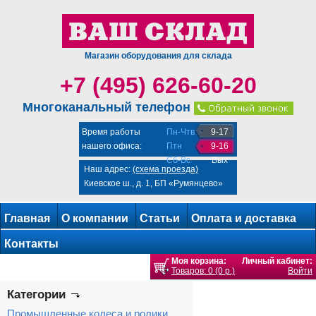
Магазин оборудования для склада
+7 (495) 626-60-20
Многоканальный телефон
Время работы
Пн-Чтв
9-17
нашего офиса:
Птн
9-16
Сб-Вс
Вых
Наш адрес:
(схема проезда)
Киевское ш., д. 1, БП «Румянцево»
Главная
О компании
Статьи
Оплата и доставка
Контакты
Моя корзина:
Личный кабинет:
Товаров: 0 (0 р.)
Войти
Категории
Промышленные колеса и ролики