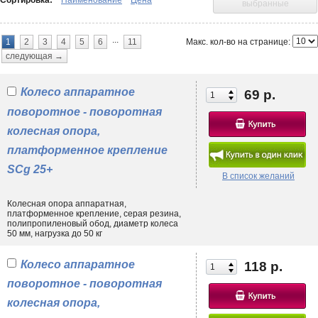
Сортировка:
Наименование
Цена
выбранные
опоры с полиуретановым контактным слоем. Перемещение по
паркету или ламинату лучше всего организовать при помощи
аппаратных колес
с серой резиновой шинкой
.
...
Макс. кол-во на странице:
1
2
3
4
5
6
11
Нужны комплектующие универсальной направленности? Тогда стоит
следующая →
обратить внимание на товары из категории «
промышленные колеса
».
Значительный запас грузоподъемности позволит продлить срок
службы, снизить негативное механическое воздействие на
Колесо аппаратное
69 р.
конструктивные узлы и материалы. Испытываете трудности при
выборе? Вы можете написать об этом нам на почту, обратиться к
поворотное - поворотная
нашим онлайн-консультантам или посоветоваться с опытными
колесная опора,
менеджерами по телефону.
платформенное крепление
SCg 25+
В список желаний
Колесная опора аппаратная,
платформенное крепление, серая резина,
полипропиленовый обод, диаметр колеса
50 мм, нагрузка до 50 кг
Колесо аппаратное
118 р.
поворотное - поворотная
колесная опора,