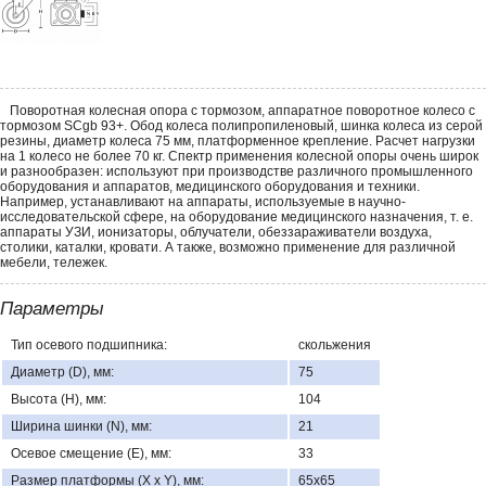
Поворотная колесная опора с тормозом, аппаратное поворотное колесо с
тормозом SCgb 93+. Обод колеса полипропиленовый, шинка колеса из серой
резины, диаметр колеса 75 мм, платформенное крепление. Расчет нагрузки
на 1 колесо не более 70 кг. Спектр применения колесной опоры очень широк
и разнообразен: используют при производстве различного промышленного
оборудования и аппаратов, медицинского оборудования и техники.
Например, устанавливают на аппараты, используемые в научно-
исследовательской сфере, на оборудование медицинского назначения, т. е.
аппараты УЗИ, ионизаторы, облучатели, обеззараживатели воздуха,
столики, каталки, кровати. А также, возможно применение для различной
мебели, тележек.
Параметры
Тип осевого подшипника:
скольжения
Диаметр (D), мм:
75
Высота (H), мм:
104
Ширина шинки (N), мм:
21
Осевое смещение (E), мм:
33
Размер платформы (X x Y), мм:
65х65