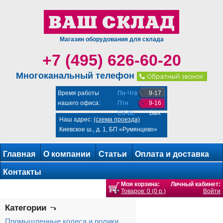
Магазин оборудования для склада
+7 (495) 626-60-20
Многоканальный телефон
Время работы
Пн-Чтв
9-17
нашего офиса:
Птн
9-16
Сб-Вс
Вых
Наш адрес:
(схема проезда)
Киевское ш., д. 1, БП «Румянцево»
Главная
О компании
Статьи
Оплата и доставка
Контакты
Моя корзина:
Личный кабинет:
Товаров: 0 (0 р.)
Войти
Категории
Промышленные колеса и ролики