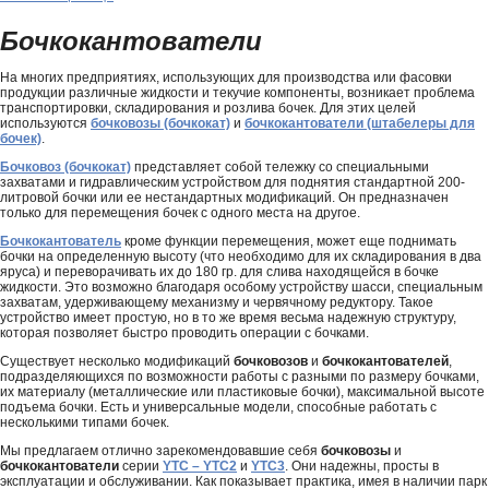
Бочкокантователи
На многих предприятиях, использующих для производства или фасовки
продукции различные жидкости и текучие компоненты, возникает проблема
транспортировки, складирования и розлива бочек. Для этих целей
используются
бочковозы (бочкокат)
и
бочкокантователи (штабелеры для
бочек)
.
Бочковоз (бочкокат)
представляет собой тележку со специальными
захватами и гидравлическим устройством для поднятия стандартной 200-
литровой бочки или ее нестандартных модификаций. Он предназначен
только для перемещения бочек с одного места на другое.
Бочкокантователь
кроме функции перемещения, может еще поднимать
бочки на определенную высоту (что необходимо для их складирования в два
яруса) и переворачивать их до 180 гр. для слива находящейся в бочке
жидкости. Это возможно благодаря особому устройству шасси, специальным
захватам, удерживающему механизму и червячному редуктору. Такое
устройство имеет простую, но в то же время весьма надежную структуру,
которая позволяет быстро проводить операции с бочками.
Существует несколько модификаций
бочковозов
и
бочкокантователей
,
подразделяющихся по возможности работы с разными по размеру бочками,
их материалу (металлические или пластиковые бочки), максимальной высоте
подъема бочки. Есть и универсальные модели, способные работать с
несколькими типами бочек.
Мы предлагаем отлично зарекомендовавшие себя
бочковозы
и
бочкокантователи
серии
YTC – YTC2
и
YTC3
. Они надежны, просты в
эксплуатации и обслуживании. Как показывает практика, имея в наличии парк