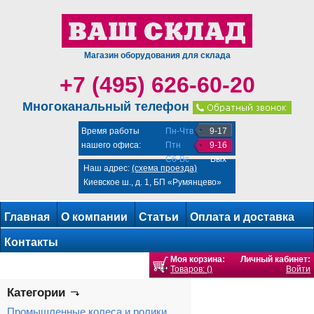
Магазин оборудования для склада
+7 (495) 626-60-20
Многоканальный телефон
Время работы
Пн-Чтв
9-17
нашего офиса:
Птн
9-16
Сб-Вс
Вых
Наш адрес:
(схема проезда)
Киевское ш., д. 1, БП «Румянцево»
Главная
О компании
Статьи
Оплата и доставка
Контакты
Моя корзина:
Личный кабинет:
Товаров: ()
Войти
Категории
Промышленные колеса и ролики