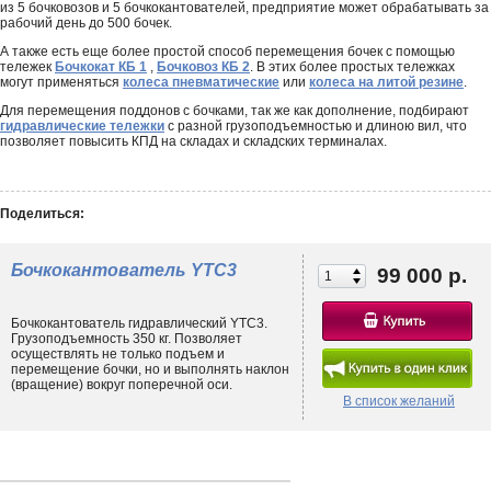
из 5 бочковозов и 5 бочкокантователей, предприятие может обрабатывать за
рабочий день до 500 бочек.
А также есть еще более простой способ перемещения бочек с помощью
тележек
Бочкокат КБ 1
,
Бочковоз КБ 2
. В этих более простых тележках
могут применяться
колеса пневматические
или
колеса на литой резине
.
Для перемещения поддонов с бочками, так же как дополнение, подбирают
гидравлические тележки
с разной грузоподъемностью и длиною вил, что
позволяет повысить КПД на складах и складских терминалах.
Поделиться:
Бочкокантователь YTC3
99 000 р.
Бочкокантователь гидравлический YTC3.
Грузоподъемность 350 кг. Позволяет
осуществлять не только подъем и
перемещение бочки, но и выполнять наклон
(вращение) вокруг поперечной оси.
В список желаний