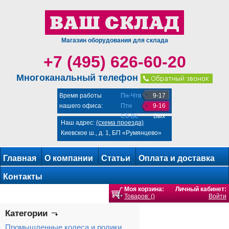
Магазин оборудования для склада
+7 (495) 626-60-20
Многоканальный телефон
Время работы
Пн-Чтв
9-17
нашего офиса:
Птн
9-16
Сб-Вс
Вых
Наш адрес:
(схема проезда)
Киевское ш., д. 1, БП «Румянцево»
Главная
О компании
Статьи
Оплата и доставка
Контакты
Моя корзина:
Личный кабинет:
Товаров: ()
Войти
Категории
Промышленные колеса и ролики