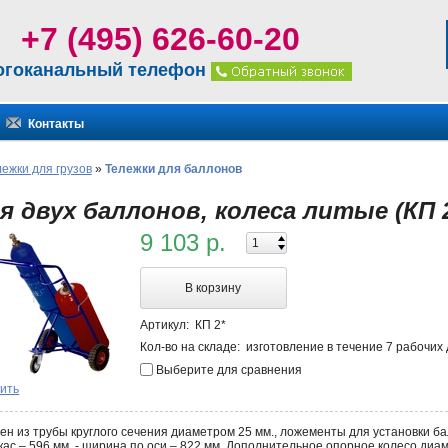
+7 (495) 626-60-20
огоканальный телефон
Контакты
лежки для грузов
»
Тележки для баллонов
я двух баллонов, колеса литые (КП 
9 103 р.
В корзину
Артикул:
КП 2*
Кол-во на складе:
изготовление в течение 7 рабочих
Выберите для сравнения
ить
ен из трубы круглого сечения диаметром 25 мм., ложементы для установки б
аркас – 596 мм. - ширина по оси – 822 мм. Дополнительное опорное колесо д