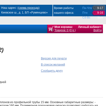
Наш адрес:
(схема проезда)
Время работы
Пн-Чтв
9-17
Киевское ш., д. 1, БП «Румянцево»
нашего офиса:
Птн
9-16
Сб-Вс
Вых
Моя корзина:
Личный кабинет:
Товаров: 0 (0 р.)
Войти
2)
Версия для печати
В список желаний
Сообщить другу
 дней
аллонов из профильной трубы 15 мм. Основные габаритные размеры: -
иаметром 160 мм. Полимерная порошковая окраска позволяет работать на