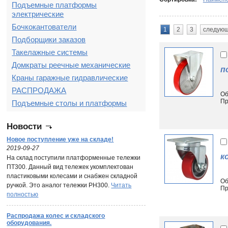
Подъемные платформы
электрические
Бочкокантователи
1
2
3
следую
Подборщики заказов
Такелажные системы
Домкраты реечные механические
п
Краны гаражные гидравлические
РАСПРОДАЖА
Об
Пр
Подъемные столы и платформы
Новости
Новое поступление уже на складе!
2019-09-27
к
На склад поступили платформенные тележки
ПТ300. Данный вид тележек укомплектован
пластиковыми колесами и снабжен складной
Об
ручкой. Это аналог тележки PH300.
Читать
Пр
полностью
Распродажа колес и складского
оборудования.