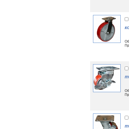
к
Об
Пр
т
Об
Пр
т