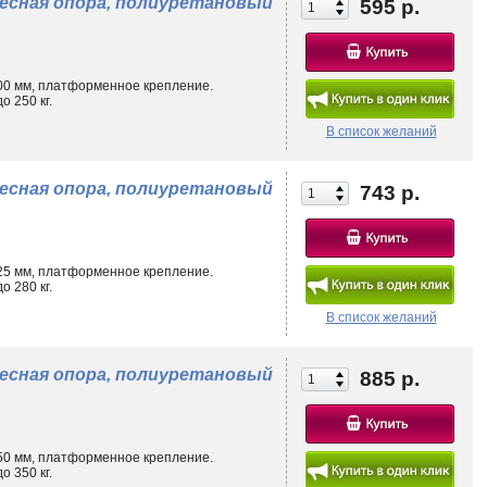
лесная опора, полиуретановый
595 р.
ом оснащении.
 деревянной, облицованной керамогранитом, клинкерной плиткой и
итным лакокрасочным составом, устойчивым к сколам в случае прямого
100 мм, платформенное крепление.
 250 кг.
 порезам, неравномерному износу и появлению трещин.
В список желаний
лесная опора, полиуретановый
743 р.
125 мм, платформенное крепление.
 280 кг.
В список желаний
лесная опора, полиуретановый
885 р.
150 мм, платформенное крепление.
 350 кг.