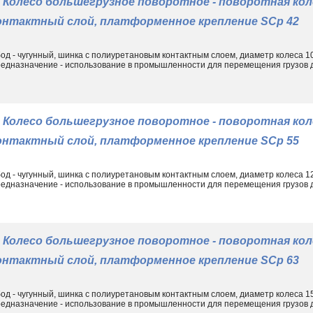
Колесо большегрузное поворотное - поворотная ко
• станках, механизмах машиностроительной и других областей;
•
грузовых тележках
, подъемных платформах и другом складск
онтактный слой, платформенное крепление SCp 42
Рабочая поверхность может быть бетонной, асфальтированной,
другими материалами. Металлические детали покрываются защ
од - чугунный, шинка с полиуретановым контактным слоем, диаметр колеса 
едназначение - использование в промышленности для перемещения грузов до
контакта с препятствиями. Полиуретановая шинка устойчива к
Колесо большегрузное поворотное - поворотная ко
онтактный слой, платформенное крепление SCp 55
од - чугунный, шинка с полиуретановым контактным слоем, диаметр колеса 
едназначение - использование в промышленности для перемещения грузов до
Колесо большегрузное поворотное - поворотная ко
онтактный слой, платформенное крепление SCp 63
од - чугунный, шинка с полиуретановым контактным слоем, диаметр колеса 
едназначение - использование в промышленности для перемещения грузов до