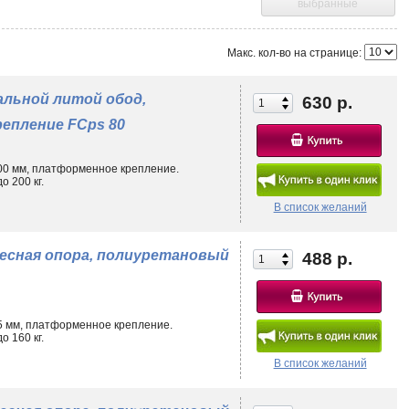
выбранные
екомендуемый диапазон рабочих температур -35°С… +70°С. При более
радать от повышенного износа.
Макс. кол-во на странице:
 позволяя купить полиуретановые колеса для любых целей. Изделия
льной литой обод,
630 р.
епление FCps 80
ами;
200 мм, платформенное крепление.
 200 кг.
са с тормозом позволяют зафиксировать технику в неподвижном
ти);
В список желаний
лесная опора, полиуретановый
488 р.
ширить сферу применения колес большегрузных полиуретановых
м напольных покрытий, необработанной поверхности, дорожным
т длительный срок службы при работе со средними и тяжелыми
75 мм, платформенное крепление.
 160 кг.
тирована повышенными амортизирующими свойствами (по сравнению с
:
В список желаний
х лесах;