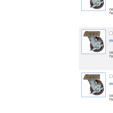
Об
Пр
т
Об
Пр
т
Об
Пр