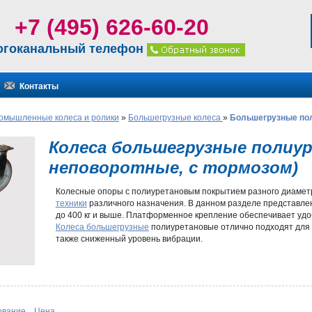
+7 (495) 626-60-20
огоканальный телефон
Контакты
омышленные колеса и ролики
»
Большегрузные колеса
»
Большегрузные по
Колеса большегрузные полиу
неповоротные, с тормозом)
Колесные опоры с полиуретановым покрытием разного диаметр
техники
различного назначения. В данном разделе представле
до 400 кг и выше. Платформенное крепление обеспечивает удо
Колеса большегрузные
полиуретановые отлично подходят для э
также сниженный уровень вибрации.
Ключевые особенности изделий
Промышленные колеса
могут иметь пластиковый или чугунный 
надежность, срок службы конкретных моделей. Металлическая о
современного композитного полимера повышенной прочности. О
ование
Цена