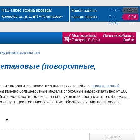
Наш адрес:
(схема проезда)
Время работы
Пн-Чтв
9-17
Киевское ш., д. 1, БП «Румянцево»
нашего офиса:
Птн
9-16
Сб-Вс
Вых
Моя корзина:
Личный кабинет:
Товаров: 0 (0 р.)
Войти
лиуретановые колеса
ретановые (поворотные,
а используются в качестве запасных деталей для
промышленной
ны именно большегрузные модели, способные выдерживать вес от 160
бство монтажа, в том числе на оборудовании нестандартного формата.
ксплуатации в складских условиях, обеспечивая плавность хода, а
обод, своей конструкцией и материалом определяя грузоподъемность,
снова покрывается лаком, пластиковая – изготавливается из
Сравнить
ба вида имеют устойчивость к агрессивному воздействию влаги,