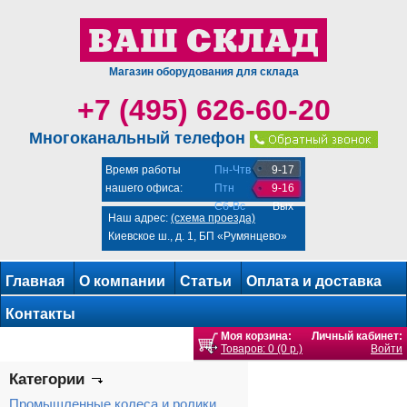
Магазин оборудования для склада
+7 (495) 626-60-20
Многоканальный телефон
Время работы
Пн-Чтв
9-17
нашего офиса:
Птн
9-16
Сб-Вс
Вых
Наш адрес:
(схема проезда)
Киевское ш., д. 1, БП «Румянцево»
Главная
О компании
Статьи
Оплата и доставка
Контакты
Моя корзина:
Личный кабинет:
Товаров: 0 (0 р.)
Войти
Категории
Промышленные колеса и ролики