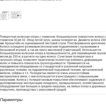
Поворотная колесная опора с тормозом, большегрузное поворотное колесо с
тормозом SCpb 42. Обод литой чугун, шинка полиуретан. Диаметр колеса 100
мм. Кронштейн из оцинкованной листовой стали. Платформенное крепление.
Колесо оснащено роликовым (игольчатым) подшипником с пыльниками и
бесшовной втулкой, а так же пресс-масленкой (тавотницей). Используется
большегрузная колесная опора в промышленности, для перемещения грузов
весом до 250 кг, в расчете на одно колесо. Сочетание полиуретана и
чугунного обода, позволяет практически полностью избежать деформацию
колес и повысить показатель грузоподъемности. Применяется на
передвижном оборудовании со стандартной и усиленной нагрузкой -
различные тележки, на гидравлической подъемной технике, металлической
мебели, сейфах и т.п. Полиуретан является очень износостойким
материалом в связи, с чем используется в конструкциях с повышенными
нагрузками. Колеса с полиуретановым покрытием обеспечивают надежную и
долговременную эксплуатацию складского, промышленного, хозяйственного
оборудования при больших и средних нагрузках, на любых полах и дорожных
покрытиях, производствах с агрессивной средой.
Параметры