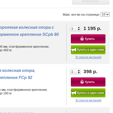
выбранные
екомендуемый диапазон рабочих температур -35°С… +70°С. При более
радать от повышенного износа.
Макс. кол-во на странице:
 позволяя купить полиуретановые колеса для любых целей. Изделия
оротная колесная опора с
1 195 р.
рменное крепление SCpb 80
ами;
200 мм, платформенное крепление.
 400 кг.
са с тормозом позволяют зафиксировать технику в неподвижном
ти);
В список желаний
 колесная опора,
398 р.
епление FCp 92
ширить сферу применения колес большегрузных полиуретановых
м напольных покрытий, необработанной поверхности, дорожным
т длительный срок службы при работе со средними и тяжелыми
75 мм, платформенное крепление.
 160 кг.
тирована повышенными амортизирующими свойствами (по сравнению с
:
В список желаний
х лесах;