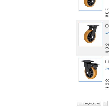
Об
кр
пе
к
Об
кр
пе
т
Об
кр
пе
← предыдущая
1