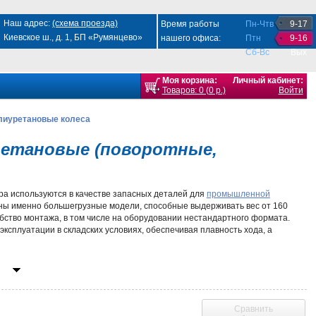
Наш адрес:
(схема проезда)
Время работы
Пн-Чтв
9-17
Киевское ш., д. 1, БП «Румянцево»
нашего офиса:
Птн
9-16
Сб-Вс
Вых
Моя корзина:
Личный кабинет:
Товаров: 0 (0 р.)
Войти
лиуретановые колеса
ретановые (поворотные,
а используются в качестве запасных деталей для
промышленной
ны именно большегрузные модели, способные выдерживать вес от 160
бство монтажа, в том числе на оборудовании нестандартного формата.
ксплуатации в складских условиях, обеспечивая плавность хода, а
обод, своей конструкцией и материалом определяя грузоподъемность,
снова покрывается лаком, пластиковая – изготавливается из
Сравнить
ба вида имеют устойчивость к агрессивному воздействию влаги,