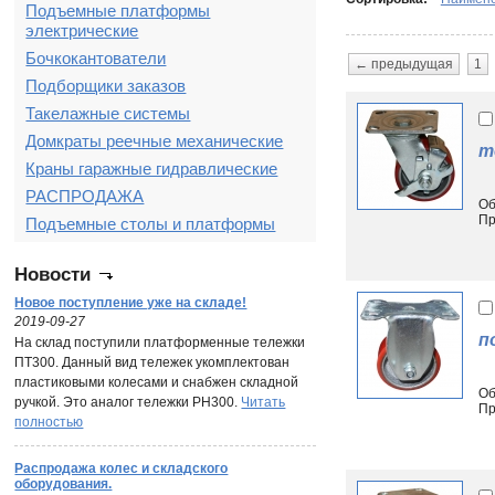
Подъемные платформы
электрические
Бочкокантователи
← предыдущая
1
Подборщики заказов
Такелажные системы
Домкраты реечные механические
т
Краны гаражные гидравлические
РАСПРОДАЖА
Об
Пр
Подъемные столы и платформы
Новости
Новое поступление уже на складе!
2019-09-27
п
На склад поступили платформенные тележки
ПТ300. Данный вид тележек укомплектован
пластиковыми колесами и снабжен складной
Об
ручкой. Это аналог тележки PH300.
Читать
Пр
полностью
Распродажа колес и складского
оборудования.