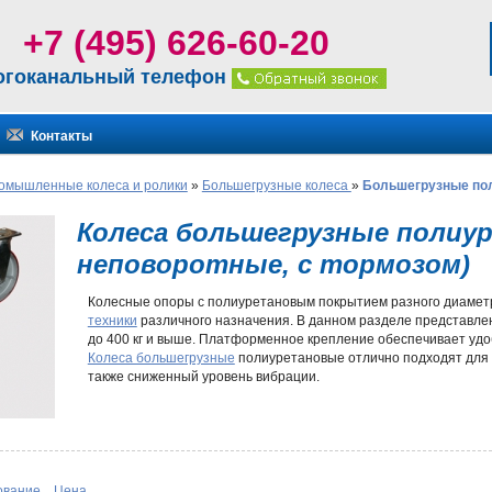
+7 (495) 626-60-20
огоканальный телефон
Контакты
омышленные колеса и ролики
»
Большегрузные колеса
»
Большегрузные по
Колеса большегрузные полиу
неповоротные, с тормозом)
Колесные опоры с полиуретановым покрытием разного диаметр
техники
различного назначения. В данном разделе представле
до 400 кг и выше. Платформенное крепление обеспечивает удо
Колеса большегрузные
полиуретановые отлично подходят для э
также сниженный уровень вибрации.
Ключевые особенности изделий
Промышленные колеса
могут иметь пластиковый или чугунный 
надежность, срок службы конкретных моделей. Металлическая о
современного композитного полимера повышенной прочности. О
ование
Цена