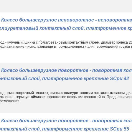
Колесо большегрузное неповоротное - неповоротная
олиуретановый контактный слой, платформенное кр
од - чугунный, шинка с полиуретановым контактным слоем, диаметр колеса 
едназначение - использование в промышленности для перемещения грузов до
Колесо большегрузное поворотное - поворотная ко
онтактный слой, платформенное крепление SCpu 42
од - высокопрочный пластик, шинка с полиуретановым контактным слоем, ди
епление, термоустойчивое порошковое покрытие кронштейна. Предназначен
ремещения
Колесо большегрузное поворотное - поворотная ко
онтактный слой, платформенное крепление SCpu 55