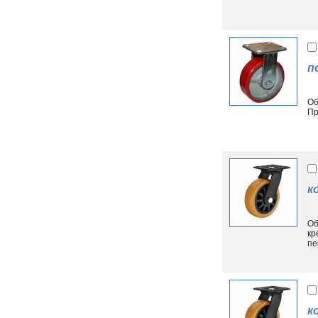
п
Об
Пр
к
Об
кр
пе
к