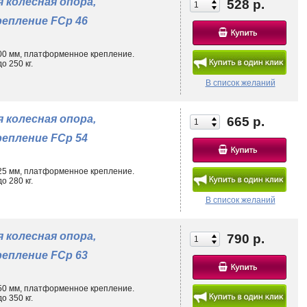
 колесная опора,
528 р.
ом оснащении.
епление FCp 46
 деревянной, облицованной керамогранитом, клинкерной плиткой и
итным лакокрасочным составом, устойчивым к сколам в случае прямого
100 мм, платформенное крепление.
 250 кг.
 порезам, неравномерному износу и появлению трещин.
В список желаний
 колесная опора,
665 р.
епление FCp 54
125 мм, платформенное крепление.
 280 кг.
В список желаний
 колесная опора,
790 р.
епление FCp 63
150 мм, платформенное крепление.
 350 кг.