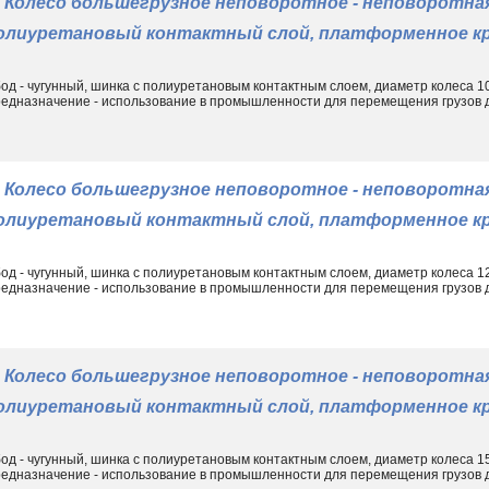
Колесо большегрузное неповоротное - неповоротная
• станках, механизмах машиностроительной и других областей;
•
грузовых тележках
, подъемных платформах и другом складск
олиуретановый контактный слой, платформенное кр
Рабочая поверхность может быть бетонной, асфальтированной,
другими материалами. Металлические детали покрываются защ
од - чугунный, шинка с полиуретановым контактным слоем, диаметр колеса 
едназначение - использование в промышленности для перемещения грузов до
контакта с препятствиями. Полиуретановая шинка устойчива к
Колесо большегрузное неповоротное - неповоротная
олиуретановый контактный слой, платформенное кр
од - чугунный, шинка с полиуретановым контактным слоем, диаметр колеса 
едназначение - использование в промышленности для перемещения грузов до
Колесо большегрузное неповоротное - неповоротная
олиуретановый контактный слой, платформенное кр
од - чугунный, шинка с полиуретановым контактным слоем, диаметр колеса 
едназначение - использование в промышленности для перемещения грузов до