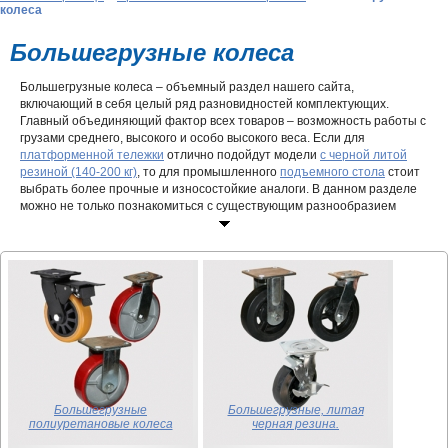
колеса
Большегрузные колеса
Большегрузные колеса – объемный раздел нашего сайта,
включающий в себя целый ряд разновидностей комплектующих.
Главный объединяющий фактор всех товаров – возможность работы с
грузами среднего, высокого и особо высокого веса. Если для
платформенной тележки
отлично подойдут модели
с черной литой
резиной (140-200 кг)
, то для промышленного
подъемного стола
стоит
выбрать более прочные и износостойкие аналоги. В данном разделе
можно не только познакомиться с существующим разнообразием
ассортимента и его особенностями, но и купить большегрузные
колеса оптом или в розницу по доступным ценам.
Где используются?
Колесные опоры востребованы в самых разных направлениях, часто
затрагивая наш быт и досуг. Большегрузные
промышленные колеса и
ролики
используются в устройстве ограждений, аттракционов,
уборочной или садовой технике. Они добросовестно выполняют
самые ответственные задачи, делая нашу жизнь проще и безопаснее.
Если говорить о профессиональных сферах, то без промышленных
большегрузных колес не обходится ни одна крупная отрасль. Будь то
Большегрузные
Большегрузные, литая
деревоперерабатывающий завод, ткацкая фабрика или производство
полиуретановые колеса
черная резина.
электроники, везде задействована передвижная техника. К её числу