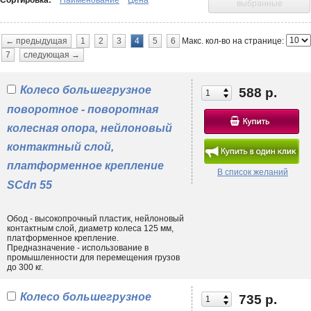
Сортировка:
Наименование
Цена
выбранные
химикатам, температуре механическому воздействию;
• типу напольного/дорожного покрытия, его ровности, твердости,
качеству.
Макс. кол-во на странице:
← предыдущая
1
2
3
4
5
6
7
Что делать, если Вы находитесь в регионе, и нет возможности купить
следующая →
колеса для тележек в Москве?
Оформить онлайн заказ
любым из
доступных вариантов, выбрав нужные Вам товары, транспортную
Колесо большегрузное
компанию и способ оплаты. По телефону и электронной почте можно
588 р.
получить квалифицированную поддержку со стороны профильных
поворотное - поворотная
специалистов, избавляя себя от любого рода неудобств удаленного
взаимодействия!
колесная опора, нейлоновый
контактный слой,
платформенное крепление
В список желаний
SCdn 55
Обод - высокопрочный пластик, нейлоновый
контактным слой, диаметр колеса 125 мм,
платформенное крепление.
Предназначение - использование в
промышленности для перемещения грузов
до 300 кг.
Колесо большегрузное
735 р.