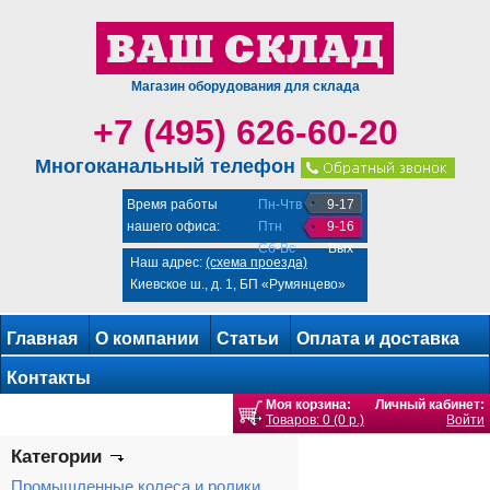
Магазин оборудования для склада
+7 (495) 626-60-20
Многоканальный телефон
Время работы
Пн-Чтв
9-17
нашего офиса:
Птн
9-16
Сб-Вс
Вых
Наш адрес:
(схема проезда)
Киевское ш., д. 1, БП «Румянцево»
Главная
О компании
Статьи
Оплата и доставка
Контакты
Моя корзина:
Личный кабинет:
Товаров: 0 (0 р.)
Войти
Категории
Промышленные колеса и ролики