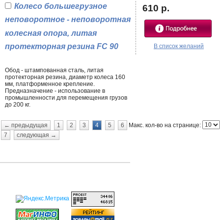
Колесо большегрузное
610 р.
неповоротное - неповоротная
колесная опора, литая
протекторная резина FC 90
В список желаний
Обод - штампованная сталь, литая
протекторная резина, диаметр колеса 160
мм, платформенное крепление.
Предназначение - использование в
промышленности для перемещения грузов
до 200 кг.
Макс. кол-во на странице:
← предыдущая
1
2
3
4
5
6
7
следующая →