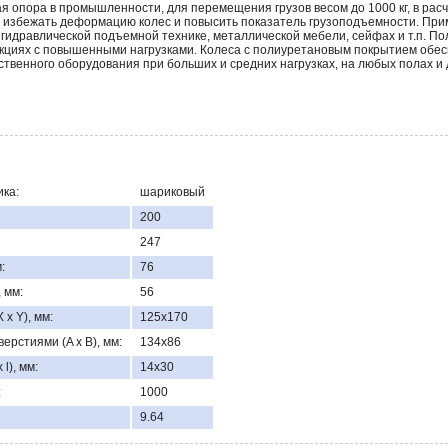
я опора в промышленности, для перемещения грузов весом до 1000 кг, в расч
 избежать деформацию колес и повысить показатель грузоподъемности. Прим
 гидравлической подъемной технике, металлической мебели, сейфах и т.п. По
укциях с повышенными нагрузками. Колеса с полиуретановым покрытием обес
твенного оборудования при больших и средних нагрузках, на любых полах и 
ка:
шариковый
200
247
:
76
 мм:
56
x Y), мм:
125х170
ерстиями (A x B), мм:
134х86
l), мм:
14x30
:
1000
9.64