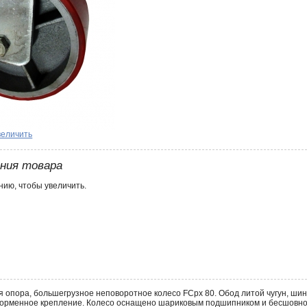
величить
ения товара
ию, чтобы увеличить.
 опора, большегрузное неповоротное колесо FCpx 80. Обод литой чугун, шин
орменное крепление. Колесо оснащено шариковым подшипником и бесшовной в