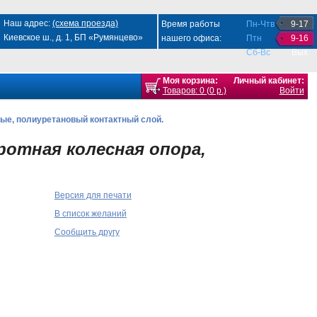
Наш адрес:
(схема проезда)
Время работы
Пн-Чтв
9-17
Киевское ш., д. 1, БП «Румянцево»
нашего офиса:
Птн
9-16
Сб-Вс
Вых
Моя корзина:
Личный кабинет:
Товаров: 0 (0 р.)
Войти
ые, полиуретановый контактный слой.
ротная колесная опора,
Версия для печати
В список желаний
Сообщить другу