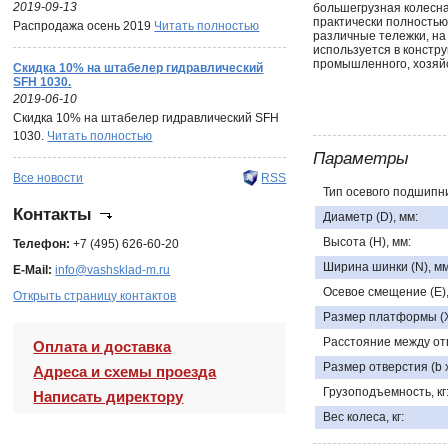
2019-09-13
большегрузная колесна
практически полностью
Распродажа осень 2019
Читать полностью
различные тележки, на
используется в констр
промышленного, хозяйс
Скидка 10% на штабелер гидравлический
SFH 1030.
2019-06-10
Скидка 10% на штабелер гидравлический SFH
1030.
Читать полностью
Параметры
Все новости
RSS
Тип осевого подшипни
Контакты
Диаметр (D), мм:
Высота (H), мм:
Телефон:
+7 (495) 626-60-20
Ширина шинки (N), мм
E-Mail:
info@vashsklad-m.ru
Осевое смещение (E),
Открыть страницу контактов
Размер платформы (X 
Расстояние между отв
Оплата и доставка
Размер отверстия (b x 
Адреса и схемы проезда
Грузоподъемность, кг
Написать директору
Вес колеса, кг: