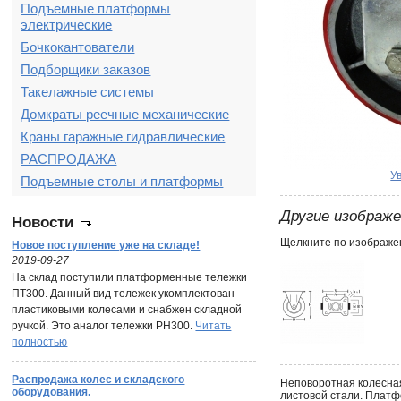
Подъемные платформы
электрические
Бочкокантователи
Подборщики заказов
Такелажные системы
Домкраты реечные механические
Краны гаражные гидравлические
РАСПРОДАЖА
У
Подъемные столы и платформы
Другие изображ
Новости
Щелкните по изображен
Новое поступление уже на складе!
2019-09-27
На склад поступили платформенные тележки
ПТ300. Данный вид тележек укомплектован
пластиковыми колесами и снабжен складной
ручкой. Это аналог тележки PH300.
Читать
полностью
Распродажа колес и складского
Неповоротная колесная
оборудования.
листовой стали. Платф