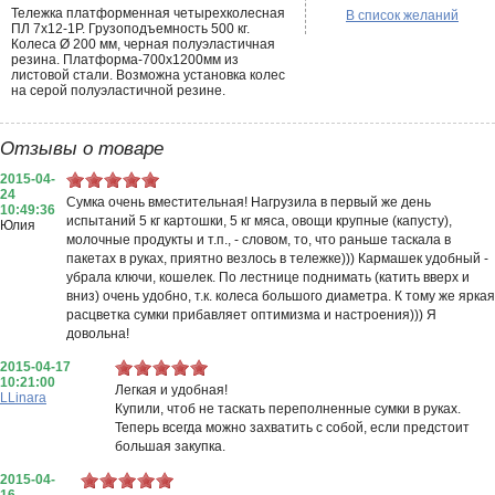
Тележка платформенная четырехколесная
В список желаний
ПЛ 7х12-1Р. Грузоподъемность 500 кг.
Колеса Ø 200 мм, черная полуэластичная
резина. Платформа-700х1200мм из
листовой стали. Возможна установка колес
на серой полуэластичной резине.
Отзывы о товаре
2015-04-
24
Сумка очень вместительная! Нагрузила в первый же день
10:49:36
испытаний 5 кг картошки, 5 кг мяса, овощи крупные (капусту),
Юлия
молочные продукты и т.п., - словом, то, что раньше таскала в
пакетах в руках, приятно везлось в тележке))) Кармашек удобный -
убрала ключи, кошелек. По лестнице поднимать (катить вверх и
вниз) очень удобно, т.к. колеса большого диаметра. К тому же яркая
расцветка сумки прибавляет оптимизма и настроения))) Я
довольна!
2015-04-17
10:21:00
Легкая и удобная!
LLinara
Купили, чтоб не таскать переполненные сумки в руках.
Теперь всегда можно захватить с собой, если предстоит
большая закупка.
2015-04-