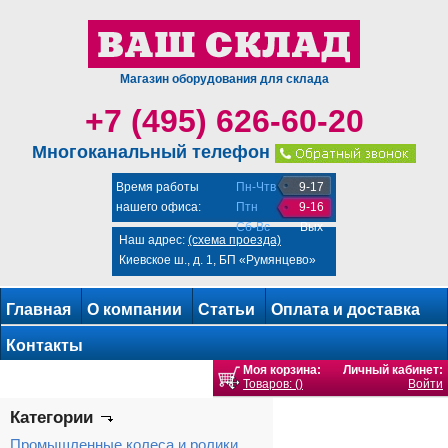
Магазин оборудования для склада
+7 (495) 626-60-20
Многоканальный телефон
Время работы
Пн-Чтв
9-17
нашего офиса:
Птн
9-16
Сб-Вс
Вых
Наш адрес:
(схема проезда)
Киевское ш., д. 1, БП «Румянцево»
Главная
О компании
Статьи
Оплата и доставка
Контакты
Моя корзина:
Личный кабинет:
Товаров: ()
Войти
Категории
Промышленные колеса и ролики