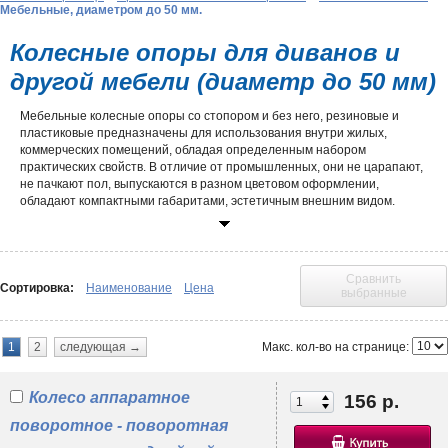
Мебельные, диаметром до 50 мм.
Колесные опоры для диванов и
другой мебели (диаметр до 50 мм)
Мебельные колесные опоры со стопором и без него, резиновые и
пластиковые предназначены для использования внутри жилых,
коммерческих помещений, обладая определенным набором
практических свойств. В отличие от промышленных, они не царапают,
не пачкают пол, выпускаются в разном цветовом оформлении,
обладают компактными габаритами, эстетичным внешним видом.
Чаще всего диаметр
мебельных колес
и роликов для диванов не
превышает 50 мм, что связано с отсутствием необходимости
движения по неровным поверхностям, преодоления различных
препятствий. Они созданы для повышения удобства использования
Сравнить
всевозможных стеллажей, тумб, пуфов, мягких обеденных зон, в
Сортировка:
Наименование
Цена
выбранные
частности для:
• проведения уборки помещения, позволяя отодвинуть громоздкий
Макс. кол-во на странице:
1
2
следующая →
предмет интерьера на колесах силами одного человека;
• изменения места расположения во время перестановки;
• придания мобильности, возможности перевезти продукты питания,
Колесо аппаратное
156 р.
выставочный экспонат, рекламную конструкцию;
• поддержки дверей, перегородок и прочих элементов, обеспечивая
поворотное - поворотная
возможность трансформации мебели.