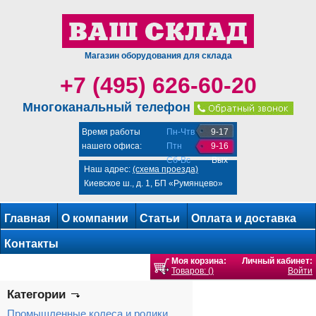
Магазин оборудования для склада
+7 (495) 626-60-20
Многоканальный телефон
Время работы
Пн-Чтв
9-17
нашего офиса:
Птн
9-16
Сб-Вс
Вых
Наш адрес:
(схема проезда)
Киевское ш., д. 1, БП «Румянцево»
Главная
О компании
Статьи
Оплата и доставка
Контакты
Моя корзина:
Личный кабинет:
Товаров: ()
Войти
Категории
Промышленные колеса и ролики