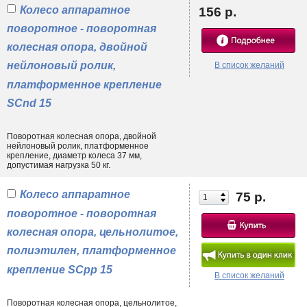
механизма.
Колесо аппаратное
156 р.
4. Особенности напольного покрытия. Иногда с целью снижения
поворотное - поворотная
давления на ламинат есть смысл установить двойной ролик
(например, модель
SCtnd 15
), а для повышения сцепления с
колесная опора, двойной
кафельной плиткой выбрать аналог на резиновой основе (
SDd 20
).
нейлоновый ролик,
В список желаний
Отдельного внимания заслуживают колесные опоры со стопором,
платформенное крепление
которым свойственна легкость движения и низкое сопротивление
качению. Такие образцы в конструкции диванов и другой стандартной
SCnd 15
мебели используются крайне редко. Их можно встретить в устройстве
многоярусных платформенных тележек
, инструментальных столиков,
аппаратных стоек.
Поворотная колесная опора, двойной
нейлоновый ролик, платформенное
крепление, диаметр колеса 37 мм,
допустимая нагрузка 50 кг.
Колесо аппаратное
75 р.
поворотное - поворотная
колесная опора, цельнолитое,
полиэтилен, платформенное
крепление SCpp 15
В список желаний
Поворотная колесная опора, цельнолитое,