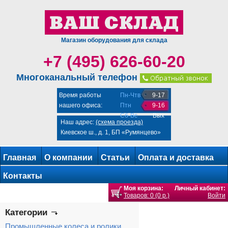
Магазин оборудования для склада
+7 (495) 626-60-20
Многоканальный телефон
Время работы
Пн-Чтв
9-17
нашего офиса:
Птн
9-16
Сб-Вс
Вых
Наш адрес:
(схема проезда)
Киевское ш., д. 1, БП «Румянцево»
Главная
О компании
Статьи
Оплата и доставка
Контакты
Моя корзина:
Личный кабинет:
Товаров: 0 (0 р.)
Войти
Категории
Промышленные колеса и ролики