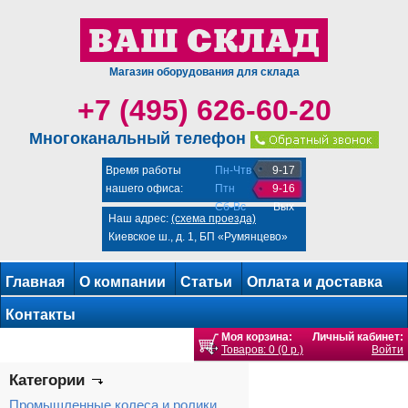
Магазин оборудования для склада
+7 (495) 626-60-20
Многоканальный телефон
Время работы
Пн-Чтв
9-17
нашего офиса:
Птн
9-16
Сб-Вс
Вых
Наш адрес:
(схема проезда)
Киевское ш., д. 1, БП «Румянцево»
Главная
О компании
Статьи
Оплата и доставка
Контакты
Моя корзина:
Личный кабинет:
Товаров: 0 (0 р.)
Войти
Категории
Промышленные колеса и ролики