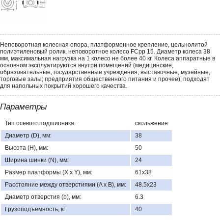
Неповоротная колесная опора, платформенное крепление, цельнолитой
полиэтиленовый ролик, неповоротное колесо FCpp 15. Диаметр колеса 38
мм, максимальная нагрузка на 1 колесо не более 40 кг. Колеса аппаратные в
основном эксплуатируются внутри помещений (медицинские,
образовательные, государственные учреждения; выставочные, музейные,
торговые залы; предприятия общественного питания и прочее), подходят
для напольных покрытий хорошего качества.
Параметры
Тип осевого подшипника:
скольжение
Диаметр (D), мм:
38
Высота (H), мм:
50
Ширина шинки (N), мм:
24
Размер платформы (X x Y), мм:
61х38
Расстояние между отверстиями (A x B), мм:
48.5х23
Диаметр отверстия (b), мм:
6.3
Грузоподъемность, кг:
40