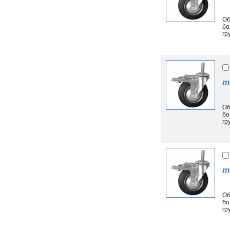
Об
бо
гр
т
Об
бо
гр
т
Об
бо
гр