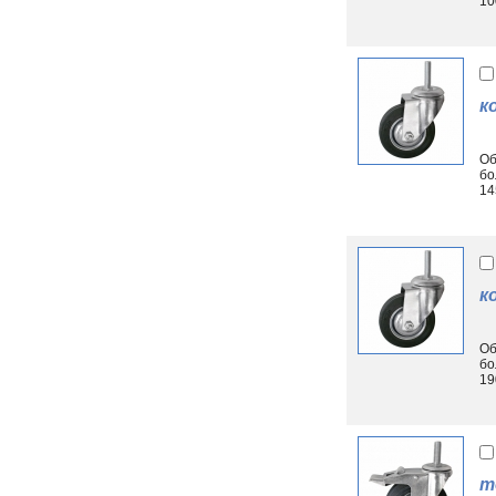
100
к
Об
бо
145
к
Об
бо
190
т