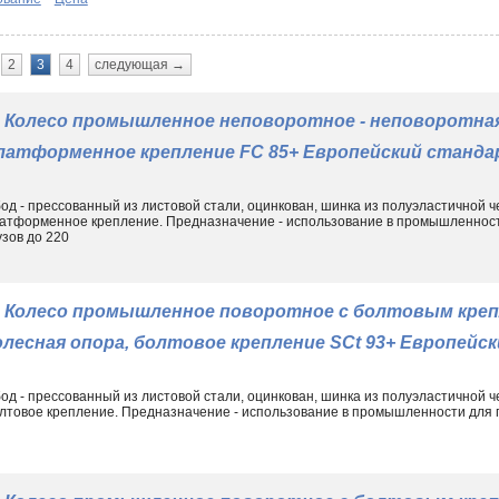
повышенную устойчивость к попаданию в подвижные элементы п
будь это колесо промышленное поворотное с тормозом
SCtb 9
Почему стоит обратиться к нам?
2
3
4
следующая →
Не знаете, где купить колесо для тележки из черной резины?
размерами, грузоподъемностью, видом крепления, другими тех
Колесо промышленное неповоротное - неповоротная
Склад
» регулярно пополняется новыми товарами, отражая выс
латформенное крепление FC 85+ Европейский станд
75-250 мм, грузоподъемность до 220 кг. Интересую другие тип
большегрузные модели полиуретановые, а также аналоги, осн
Промышленные колеса в Москве, равно как и других городах Рос
од - прессованный из листовой стали, оцинкован, шинка из полуэластичной ч
ремонтно-строительное оборудование. Шинка из черной резины
атформенное крепление. Предназначение - использование в промышленнос
узов до 220
неплохими амортизационными свойствами, устойчивостью к ис
хода и вращения, позволяя одним движением обеспечить непод
позволяет без труда заменить стандартные комплектующие 
профессиональных транспортировочных средств. Консультацию
Колесо промышленное поворотное с болтовым креп
при личном посещении московского склада!
олесная опора, болтовое крепление SCt 93+ Европейс
од - прессованный из листовой стали, оцинкован, шинка из полуэластичной ч
лтовое крепление. Предназначение - использование в промышленности для 