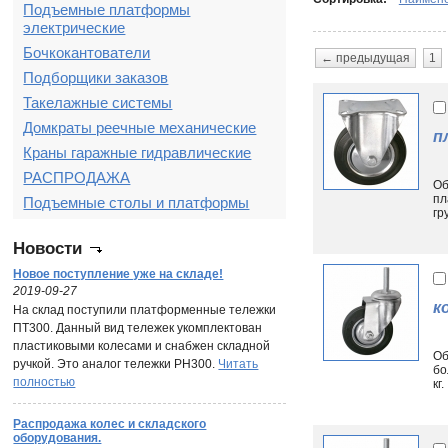
Подъемные платформы
электрические
Бочкокантователи
← предыдущая
1
Подборщики заказов
Такелажные системы
Домкраты реечные механические
п
Краны гаражные гидравлические
РАСПРОДАЖА
Об
пл
Подъемные столы и платформы
гр
Новости
Новое поступление уже на складе!
2019-09-27
к
На склад поступили платформенные тележки
ПТ300. Данный вид тележек укомплектован
пластиковыми колесами и снабжен складной
Об
ручкой. Это аналог тележки PH300.
Читать
бо
полностью
кг.
Распродажа колес и складского
оборудования.