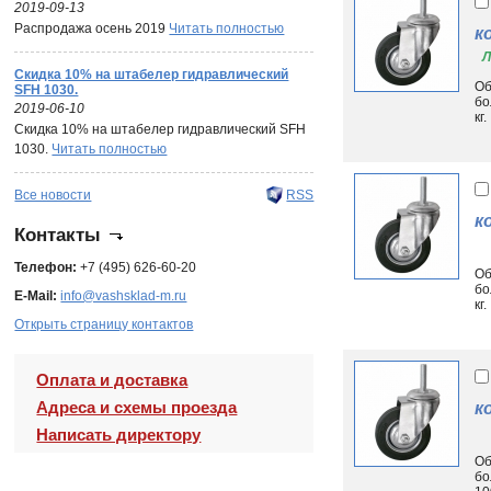
2019-09-13
Распродажа осень 2019
Читать полностью
к
Л
Скидка 10% на штабелер гидравлический
Об
SFH 1030.
бо
2019-06-10
кг.
Скидка 10% на штабелер гидравлический SFH
1030.
Читать полностью
Все новости
RSS
к
Контакты
Телефон:
+7 (495) 626-60-20
Об
бо
E-Mail:
info@vashsklad-m.ru
кг.
Открыть страницу контактов
Оплата и доставка
Адреса и схемы проезда
к
Написать директору
Об
бо