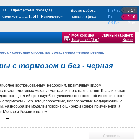
Наш адрес:
(схема проезда)
Время работы
Пн-Чтв
9-17
Киевское ш., д. 1, БП «Румянцево»
нашего офиса:
Птн
9-16
Сб-Вс
Вых
Моя корзина:
Личный кабинет:
Товаров: 0 (0 р.)
Войти
са - колесные опоры, полуэластичная черная резина.
 с тормозом и без - черная
аиболее востребованным, недорогим, практичным видом
ых грузоподъемных механизмов различного назначения. Классическая
адежность, долгий срок службы в условиях повышенной интенсивности
 с тормозом и без него, поворотные, неповоротные модификации, с
м. Разнообразие моделей говорит о широкой сфере применения, а
в Москве и России в целом.
ечивая оптимальные условия для перемещения по разным типам
тся зернистости, стыков, швов. Каучуковая основа устойчива к
кокантователи «комнатными условиями». Роликовые подшипники,
Сравнить
 скрыты под защитными колпаками. В таком виде конструкция имеет