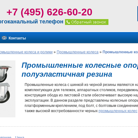
+7 (495) 626-60-20
огоканальный телефон
Контакты
омышленные колеса и ролики
»
Промышленные колеса
»
Промышленные коле
Промышленные колесные опоры
полуэластичная резина
Промышленные колеса с шинкой из черной резины являются н
комплектующих для тележек, аппаратных столиков, передвижн
конструкция обода из листовой стали обеспечивает высокую н
эксплуатации. В данном разделе представлены колесные опоры
платформенным креплением, под болт, с болтовым соединение
также высокой востребованности черных
промышленных колес
Шинка обладает средним коэффициентом эластичности, обесп
покрытий. Такие колеса легко преодолевают неровности, не боя
воздействию влаги, не ограничивая
тележки для баллонов
, боч
являющиеся стандартом для деталей промышленного значения,
ование
Цена