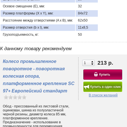
Осевое смещение (E), мм:
32
Размер платформы (X x Y), мм:
84х72
Расстояние между отверстиями (A x B), мм:
62х50
Размер отверстия (b x l), мм:
11х8,5
Грузоподъемность, кг:
50
К данному товару рекомендуем
Колесо промышленное
213 р.
поворотное - поворотная
колесная опора,
платформенное крепление SC
97+ Европейский стандарт
В список желаний
Обод - прессованный из листовой стали,
оцинкован, шинка из полуэластичной
черной резины, диаметр колеса 85 мм,
платформенное крепление.
Предназначение - использование в
промышленности для перемещения