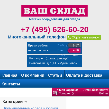
Магазин оборудования для склада
+7 (495) 626-60-20
Многоканальный телефон
Время работы
Пн-Чтв
9-17
нашего офиса:
Птн
9-16
Сб-Вс
Вых
Наш адрес:
(схема проезда)
Киевское ш., д. 1, БП «Румянцево»
Главная
О компании
Статьи
Оплата и доставка
Контакты
Моя корзина:
Личный кабинет:
Товаров: ()
Войти
Категории
Промышленные колеса и ролики