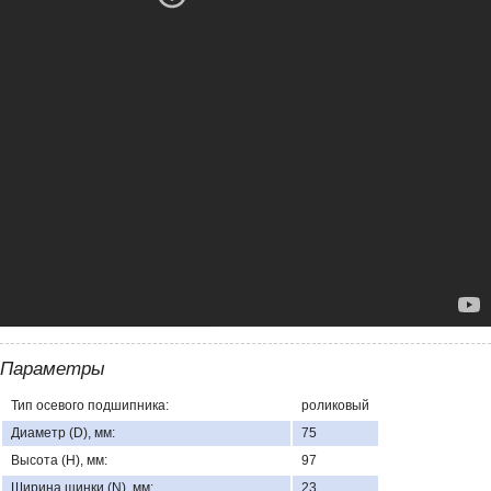
Параметры
Тип осевого подшипника:
роликовый
Диаметр (D), мм:
75
Высота (H), мм:
97
Ширина шинки (N), мм:
23