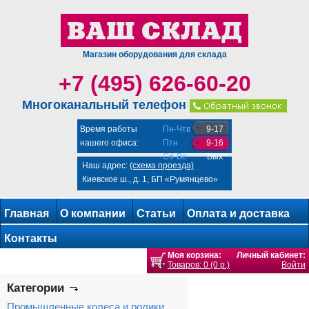
Магазин оборудования для склада
+7 (495) 626-60-20
Многоканальный телефон
Время работы
Пн-Чтв
9-17
нашего офиса:
Птн
9-16
Сб-Вс
Вых
Наш адрес:
(схема проезда)
Киевское ш., д. 1, БП «Румянцево»
Главная
О компании
Статьи
Оплата и доставка
Контакты
Моя корзина:
Личный кабинет:
Товаров: 0 (0 р.)
Войти
Категории
Промышленные колеса и ролики