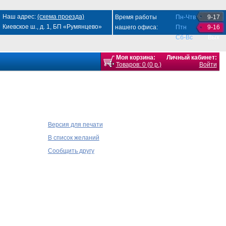
Наш адрес:
(схема проезда)
Время работы
Пн-Чтв
9-17
Киевское ш., д. 1, БП «Румянцево»
нашего офиса:
Птн
9-16
Сб-Вс
Вых
Моя корзина:
Личный кабинет:
Товаров: 0 (0 р.)
Войти
Версия для печати
В список желаний
Сообщить другу