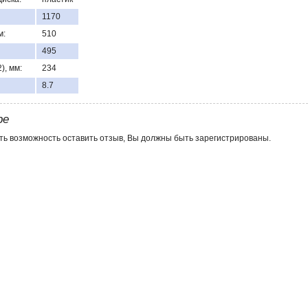
1170
м:
510
495
), мм:
234
8.7
ре
ть возможность оставить отзыв, Вы должны быть зарегистрированы.