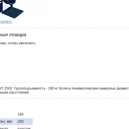
еличить
ения товара
ию, чтобы увеличить.
НТ 2502. Грузоподъемность - 180 кг. Колеса пневматические камерные диаме
ьшие расстояния.
:
180
ес, мм:
250
иска:
пластик