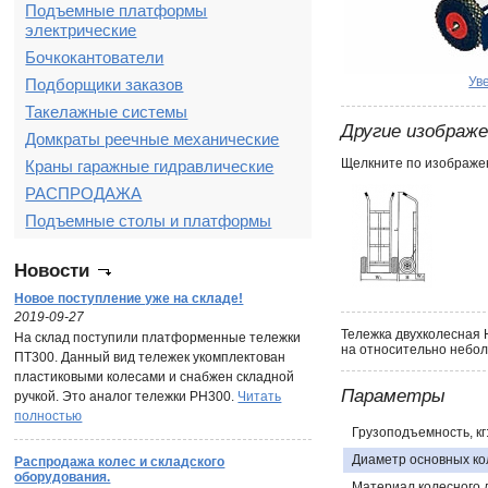
Подъемные платформы
электрические
Бочкокантователи
Ув
Подборщики заказов
Такелажные системы
Другие изображ
Домкраты реечные механические
Щелкните по изображен
Краны гаражные гидравлические
РАСПРОДАЖА
Подъемные столы и платформы
Новости
Новое поступление уже на складе!
2019-09-27
Тележка двухколесная 
На склад поступили платформенные тележки
на относительно небол
ПТ300. Данный вид тележек укомплектован
пластиковыми колесами и снабжен складной
Параметры
ручкой. Это аналог тележки PH300.
Читать
полностью
Грузоподъемность, кг
Диаметр основных кол
Распродажа колес и складского
оборудования.
Материал колесного д