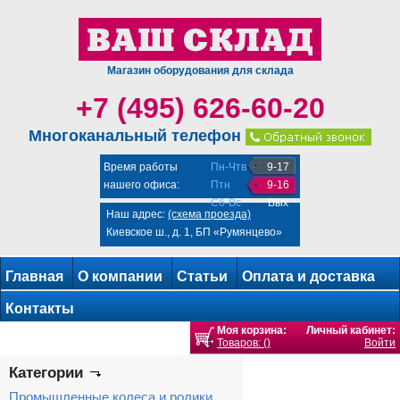
Магазин оборудования для склада
+7 (495) 626-60-20
Многоканальный телефон
Время работы
Пн-Чтв
9-17
нашего офиса:
Птн
9-16
Сб-Вс
Вых
Наш адрес:
(схема проезда)
Киевское ш., д. 1, БП «Румянцево»
Главная
О компании
Статьи
Оплата и доставка
Контакты
Моя корзина:
Личный кабинет:
Товаров: ()
Войти
Категории
Промышленные колеса и ролики