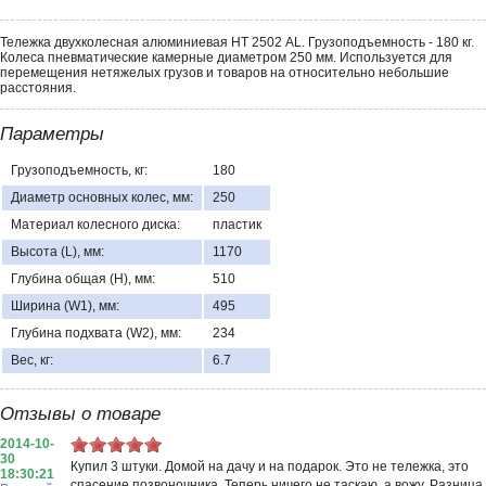
Тележка двухколесная алюминиевая НТ 2502 AL. Грузоподъемность - 180 кг.
Колеса пневматические камерные диаметром 250 мм. Используется для
перемещения нетяжелых грузов и товаров на относительно небольшие
расстояния.
Параметры
Грузоподъемность, кг:
180
Диаметр основных колес, мм:
250
Материал колесного диска:
пластик
Высота (L), мм:
1170
Глубина общая (Н), мм:
510
Ширина (W1), мм:
495
Глубина подхвата (W2), мм:
234
Вес, кг:
6.7
Отзывы о товаре
2014-10-
30
Купил 3 штуки. Домой на дачу и на подарок. Это не тележка, это
18:30:21
спасение позвоночника. Теперь ничего не таскаю, а вожу. Разница