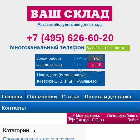
Магазин оборудования для склада
+7 (495) 626-60-20
Многоканальный телефон
Время работы
Пн-Чтв
9-17
нашего офиса:
Птн
9-16
Сб-Вс
Вых
Наш адрес:
(схема проезда)
Киевское ш., д. 1, БП «Румянцево»
Главная
О компании
Статьи
Оплата и доставка
Контакты
Моя корзина:
Личный кабинет:
Товаров: 0 (0 р.)
Войти
Категории
Промышленные колеса и ролики