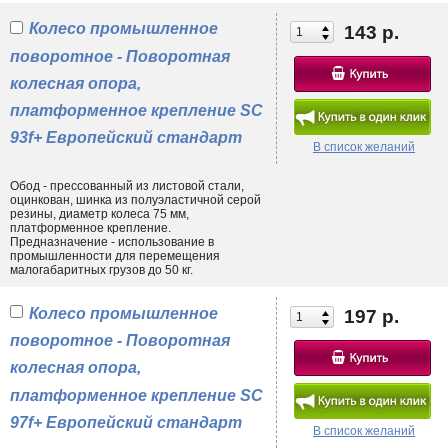
Качественные комплектующие по доступной цене
Колесо промышленное
143 р.
Колеса с шинкой из серой полуэластичной резины, представленные
на нашем сайте, разделены на три категории: поворотные,
поворотное - Поворотная
неповоротные, поворотные с тормозом. Обод изготавливается из
листовой стали, которая для повышения антикоррозийных свойств
колесная опора,
проходит процедуру оцинковки. Во всех моделях используется
платформенное крепление SC
роликовый подшипник, имеющий преимущественную устойчивость к
износу. Колеса для ручных тележек, купить которые Вы можете прямо
93f+ Европейский стандарт
В список желаний
сейчас, обладают оптимальным соотношением цена-качество. Они
подходят для эксплуатации в помещениях и на улице, в организациях
коммерческой, общественной, спортивной направленности. Довольно
Обод - прессованный из листовой стали,
часто промышленные модели с шинкой из серой резины
оцинкован, шинка из полуэластичной серой
резины, диаметр колеса 75 мм,
устанавливаются на покупательские тележки, аппаратные столики и
платформенное крепление.
лабораторные стойки.
Предназначение - использование в
промышленности для перемещения
малогабаритных грузов до 50 кг.
Колесо промышленное
197 р.
поворотное - Поворотная
колесная опора,
платформенное крепление SC
97f+ Европейский стандарт
В список желаний