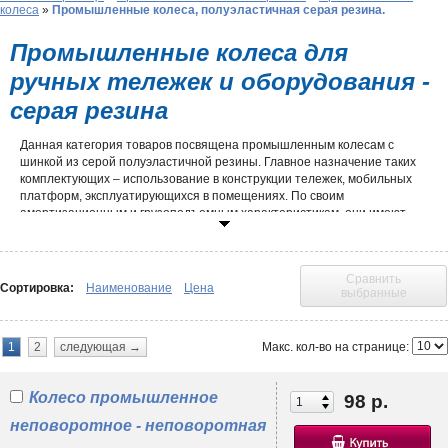
колеса
»
Промышленные колеса, полуэластичная серая резина.
Промышленные колеса для
ручных тележек и оборудования -
серая резина
Данная категория товаров посвящена промышленным колесам с
шинкой из серой полуэластичной резины. Главное назначение таких
комплектующих – использование в конструкции тележек, мобильных
платформ, эксплуатирующихся в помещениях. По своим
амортизационным и грузоподъемным характеристикам, они имеют
минимум отличий от
промышленных колес из черной резины
.
Метод внедрения специальных модифицирующих добавок в процесс
вулканизации позволяет получить материал серого цвета, не
Сравнить
Сортировка:
Наименование
Цена
оставляющий следов на наливных полах, паркете, линолеуме. Это
выбранные
свойство высоко ценится в производстве медицинского, торгового,
офисного оборудования. Серые промышленные колеса 125 мм
рассчитаны на нагрузку до 100 кг, что говорит о превосходстве перед
Макс. кол-во на странице:
1
2
следующая →
классическими аппаратными и
мебельными моделями
. При этом
верхний порог некоторых образцов достигает 180-200 кг (например,
SC 80f+).
Колесо промышленное
98 р.
неповоротное - неповоротная
Рекомендации по расчету нагрузки