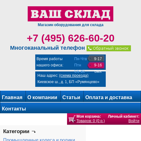
Магазин оборудования для склада
+7 (495) 626-60-20
Многоканальный телефон
Время работы
Пн-Чтв
9-17
нашего офиса:
Птн
9-16
Сб-Вс
Вых
Наш адрес:
(схема проезда)
Киевское ш., д. 1, БП «Румянцево»
Главная
О компании
Статьи
Оплата и доставка
Контакты
Моя корзина:
Личный кабинет:
Товаров: 0 (0 р.)
Войти
Категории
Промышленные колеса и ролики