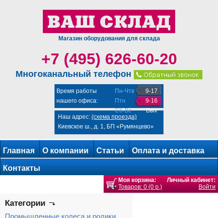
Магазин оборудования для склада
+7 (495) 626-60-20
Многоканальный телефон
Время работы
Пн-Чтв
9-17
нашего офиса:
Птн
9-16
Сб-Вс
Вых
Наш адрес:
(схема проезда)
Киевское ш., д. 1, БП «Румянцево»
Главная
О компании
Статьи
Оплата и доставка
Контакты
Моя корзина:
Личный кабинет:
Товаров: 0 (0 р.)
Войти
Категории
Промышленные колеса и ролики