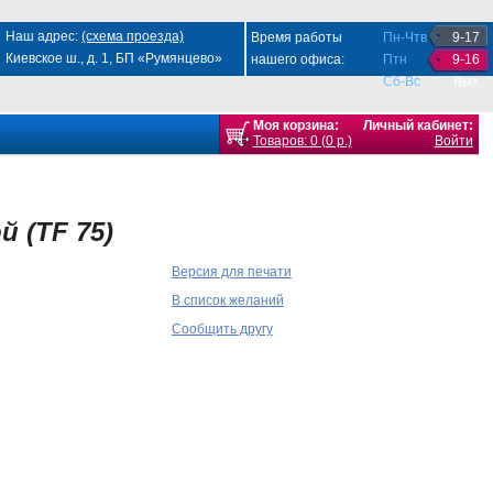
Наш адрес:
(схема проезда)
Время работы
Пн-Чтв
9-17
Киевское ш., д. 1, БП «Румянцево»
нашего офиса:
Птн
9-16
Сб-Вс
Вых
Моя корзина:
Личный кабинет:
Товаров: 0 (0 р.)
Войти
 (TF 75)
Версия для печати
В список желаний
Сообщить другу