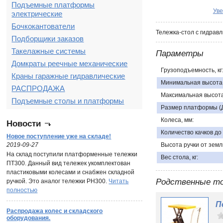
Подъемные платформы
Уве
электрические
Бочкокантователи
Тележка-стол с гидрав
Подборщики заказов
Такелажные системы
Параметры
Домкраты реечные механические
Грузоподъемность, кг
Краны гаражные гидравлические
Минимальная высота
РАСПРОДАЖА
Максимальная высота
Подъемные столы и платформы
Размер платформы (Д
Колеса, мм:
Новости
Количество качков до
Новое поступление уже на складе!
2019-09-27
Высота ручки от земл
На склад поступили платформенные тележки
Вес стола, кг:
ПТ300. Данный вид тележек укомплектован
пластиковыми колесами и снабжен складной
Родственные т
ручкой. Это аналог тележки PH300.
Читать
полностью
П
Распродажа колес и складского
оборудования.