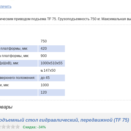
личить
лическим приводом подъема TF 75. Грузоподъемность 750 кг. Максимальная 
:
750
 платформы, мм:
420
 платформы, мм:
900
хШхВ), мм:
1000х510х55
ᴓ 147х50
 верхнего положения:
до 45
и, мм:
1000
120
овары
одъемный стол гидравлический, передвижной (TF 75)
Скидка: -34%