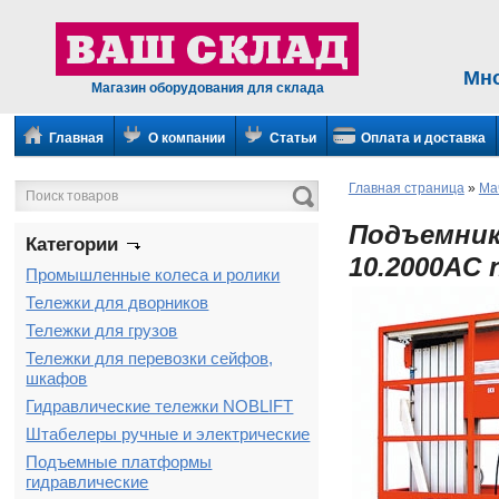
Мн
Магазин оборудования для склада
Главная
О компании
Статьи
Оплата и доставка
Главная страница
»
Ма
Подъемник
Категории
10.2000AC 
Промышленные колеса и ролики
Тележки для дворников
Тележки для грузов
Тележки для перевозки сейфов,
шкафов
Гидравлические тележки NOBLIFT
Штабелеры ручные и электрические
Подъемные платформы
гидравлические