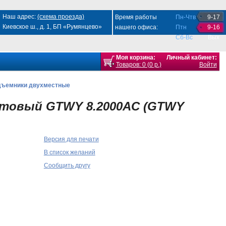
Наш адрес:
(схема проезда)
Время работы
Пн-Чтв
9-17
Киевское ш., д. 1, БП «Румянцево»
нашего офиса:
Птн
9-16
Сб-Вс
Вых
Моя корзина:
Личный кабинет:
Товаров: 0 (0 р.)
Войти
дъемники двухместные
чтовый GTWY 8.2000AC (GTWY
Версия для печати
В список желаний
Сообщить другу