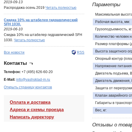
2019-09-13
Параметры
Распродажа осень 2019
Читать полностью
Максимальная высота
Скидка 10% на штабелер гидравлический
Рабочая высота, мм:
SFH 1030.
2019-06-10
Грузоподъемность, кг
Скидка 10% на штабелер гидравлический SFH
Количество человек 
1030.
Читать полностью
Размер платформы (д
Высота защитного ог
Все новости
RSS
Опорный контур (площ
Контакты
Напряжение питания,
Телефон:
+7 (495) 626-60-20
Двигатель подъема, В
E-Mail:
info@vashsklad-m.ru
Двигатель движения, 
Открыть страницу контактов
Защита от перегрузки
Клапан аварийного сп
Оплата и доставка
Габариты в транспорт
Адреса и схемы проезда
Вес, кг:
Написать директору
Отзывы о това