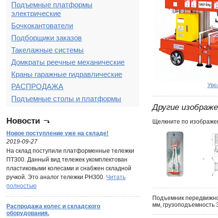
Подъемные платформы
электрические
Бочкокантователи
Подборщики заказов
Такелажные системы
Домкраты реечные механические
Краны гаражные гидравлические
Уве
РАСПРОДАЖА
Подъемные столы и платформы
Другие изображ
Новости
Щелкните по изображен
Новое поступление уже на складе!
2019-09-27
На склад поступили платформенные тележки
ПТ300. Данный вид тележек укомплектован
пластиковыми колесами и снабжен складной
ручкой. Это аналог тележки PH300.
Читать
полностью
Подъемник передвижной
мм, грузоподъемность 3
Распродажа колес и складского
оборудования.