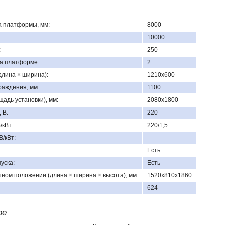
 платформы, мм:
8000
10000
:
250
на платформе:
2
лина × ширина):
1210х600
раждения, мм:
1100
адь установки), мм:
2080х1800
 В:
220
/кВт:
220/1,5
В/кВт:
------
:
Есть
уска:
Есть
ном положении (длина × ширина × высота), мм:
1520х810х1860
624
ре