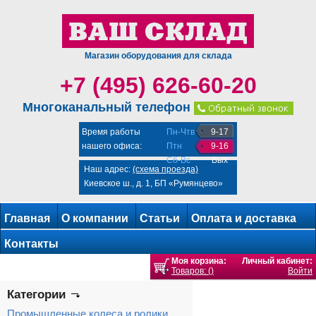
Магазин оборудования для склада
+7 (495) 626-60-20
Многоканальный телефон
Время работы
Пн-Чтв
9-17
нашего офиса:
Птн
9-16
Сб-Вс
Вых
Наш адрес:
(схема проезда)
Киевское ш., д. 1, БП «Румянцево»
Главная
О компании
Статьи
Оплата и доставка
Контакты
Моя корзина:
Личный кабинет:
Товаров: ()
Войти
Категории
Промышленные колеса и ролики