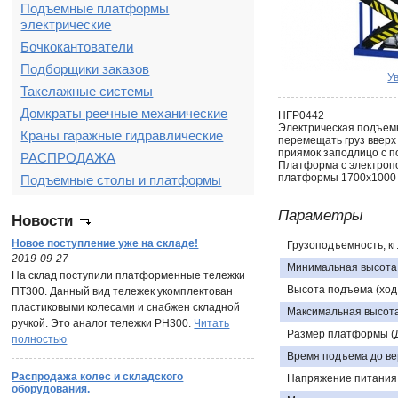
Подъемные платформы
электрические
Бочкокантователи
Подборщики заказов
У
Такелажные системы
Домкраты реечные механические
HFP0442
Электрическая подъемн
Краны гаражные гидравлические
перемещать груз вверх
приямок заподлицо с п
РАСПРОДАЖА
Платформа с электропо
платформы 1700х1000 м
Подъемные столы и платформы
Параметры
Новости
Новое поступление уже на складе!
Грузоподъемность, кг
2019-09-27
Минимальная высота
На склад поступили платформенные тележки
Высота подъема (ход
ПТ300. Данный вид тележек укомплектован
пластиковыми колесами и снабжен складной
Максимальная высота
ручкой. Это аналог тележки PH300.
Читать
Размер платформы (Д
полностью
Время подъема до вер
Распродажа колес и складского
Напряжение питания,
оборудования.