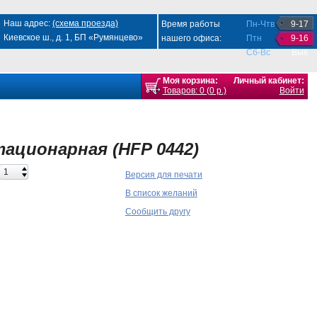
Наш адрес:
(схема проезда)
Время работы
Пн-Чтв
9-17
Киевское ш., д. 1, БП «Румянцево»
нашего офиса:
Птн
9-16
Сб-Вс
Вых
Моя корзина:
Личный кабинет:
Товаров: 0 (0 р.)
Войти
ационарная (HFP 0442)
Версия для печати
В список желаний
Сообщить другу