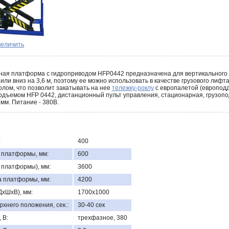
величить
ая платформа с гидроприводом HFP0442 предназначена для вертикального п
 или вниз на 3,6 м, поэтому ее можно использовать в качестве грузового ли
олом, что позволит закатывать на нее
тележку-роклу
с европалетой (европодд
дъемом HFP 0442, дистанционный пульт управления, стационарная, грузопо
м. Питание - 380В.
:
400
 платформы, мм:
600
 платформы), мм:
3600
 платформы, мм:
4200
хШхВ), мм:
1700x1000
хнего положения, сек.:
30-40 сек
 В:
трехфазное, 380