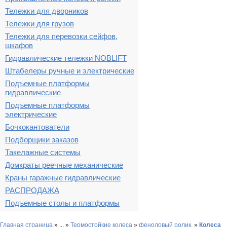
Тележки для дворников
Тележки для грузов
Тележки для перевозки сейфов,
шкафов
Гидравлические тележки NOBLIFT
Штабелеры ручные и электрические
Подъемные платформы
гидравлические
Подъемные платформы
электрические
Бочкокантователи
Подборщики заказов
Такелажные системы
Домкраты реечные механические
Краны гаражные гидравлические
РАСПРОДАЖА
Подъемные столы и платформы
Главная страница
»
...
»
Термостойкие колеса
»
феноловый ролик.
»
Колеса