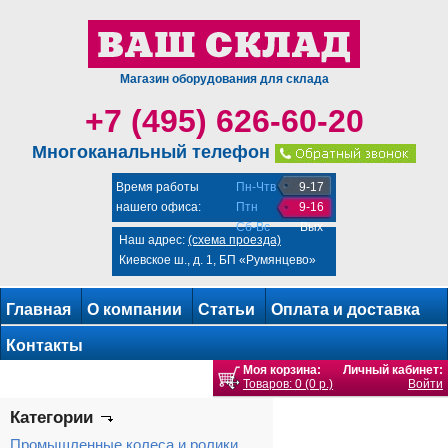
Магазин оборудования для склада
+7 (495) 626-60-20
Многоканальный телефон
Время работы
Пн-Чтв
9-17
нашего офиса:
Птн
9-16
Сб-Вс
Вых
Наш адрес:
(схема проезда)
Киевское ш., д. 1, БП «Румянцево»
Главная
О компании
Статьи
Оплата и доставка
Контакты
Моя корзина:
Личный кабинет:
Товаров: 0 (0 р.)
Войти
Категории
Промышленные колеса и ролики