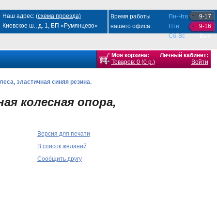
Наш адрес:
(схема проезда)
Время работы
Пн-Чтв
9-17
Киевское ш., д. 1, БП «Румянцево»
нашего офиса:
Птн
9-16
Сб-Вс
Вых
Моя корзина:
Личный кабинет:
Товаров: 0 (0 р.)
Войти
са, эластичная синяя резина.
ая колесная опора,
Версия для печати
В список желаний
Сообщить другу