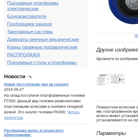
Подъемные платформы
электрические
Бочкокантователи
Подборщики заказов
Такелажные системы
У
Домкраты реечные механические
Краны гаражные гидравлические
Другие изображ
РАСПРОДАЖА
Щелкните по изображен
Подъемные столы и платформы
Новости
Новое поступление уже на складе!
2019-09-27
На склад поступили платформенные тележки
ПТ300. Данный вид тележек укомплектован
пластиковыми колесами и снабжен складной
Поворотная колесная о
мм, платформенное кре
ручкой. Это аналог тележки PH300.
Читать
колесо может устанавл
полностью
устанавливаются на пр
Распродажа колес и складского
Параметры
оборудования.