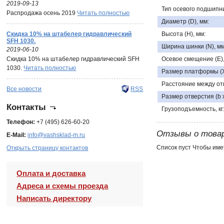
2019-09-13
Тип осевого подшипни
Распродажа осень 2019
Читать полностью
Диаметр (D), мм:
Скидка 10% на штабелер гидравлический
Высота (H), мм:
SFH 1030.
Ширина шинки (N), мм
2019-06-10
Скидка 10% на штабелер гидравлический SFH
Осевое смещение (E),
1030.
Читать полностью
Размер платформы (X 
Расстояние между отв
Все новости
RSS
Размер отверстия (b x 
Контакты
Грузоподъемность, кг
Телефон:
+7 (495) 626-60-20
Отзывы о това
E-Mail:
info@vashsklad-m.ru
Список пуст Чтобы име
Открыть страницу контактов
Оплата и доставка
Адреса и схемы проезда
Написать директору