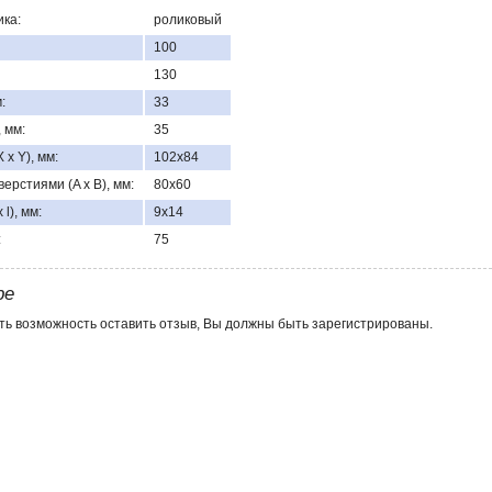
ка:
роликовый
100
130
:
33
 мм:
35
x Y), мм:
102х84
ерстиями (A x B), мм:
80х60
l), мм:
9х14
:
75
ре
ть возможность оставить отзыв, Вы должны быть зарегистрированы.