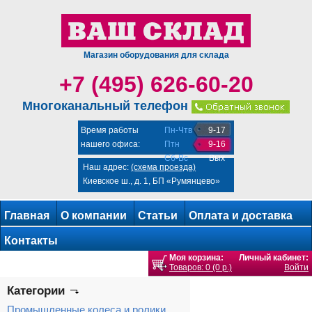
Магазин оборудования для склада
+7 (495) 626-60-20
Многоканальный телефон
Время работы
Пн-Чтв
9-17
нашего офиса:
Птн
9-16
Сб-Вс
Вых
Наш адрес:
(схема проезда)
Киевское ш., д. 1, БП «Румянцево»
Главная
О компании
Статьи
Оплата и доставка
Контакты
Моя корзина:
Личный кабинет:
Товаров: 0 (0 р.)
Войти
Категории
Промышленные колеса и ролики