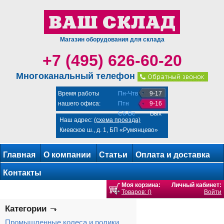
Магазин оборудования для склада
+7 (495) 626-60-20
Многоканальный телефон
Время работы
Пн-Чтв
9-17
нашего офиса:
Птн
9-16
Сб-Вс
Вых
Наш адрес:
(схема проезда)
Киевское ш., д. 1, БП «Румянцево»
Главная
О компании
Статьи
Оплата и доставка
Контакты
Моя корзина:
Личный кабинет:
Товаров: ()
Войти
Категории
Промышленные колеса и ролики