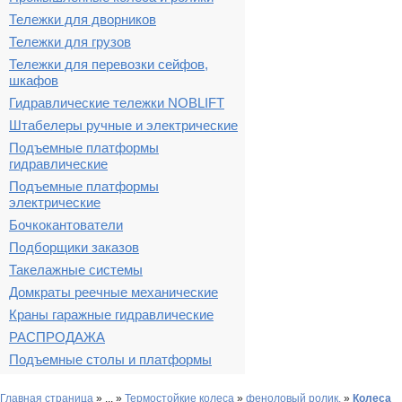
Тележки для дворников
Тележки для грузов
Тележки для перевозки сейфов,
шкафов
Гидравлические тележки NOBLIFT
Штабелеры ручные и электрические
Подъемные платформы
гидравлические
Подъемные платформы
электрические
Бочкокантователи
Подборщики заказов
Такелажные системы
Домкраты реечные механические
Краны гаражные гидравлические
РАСПРОДАЖА
Подъемные столы и платформы
Главная страница
»
...
»
Термостойкие колеса
»
феноловый ролик.
»
Колеса