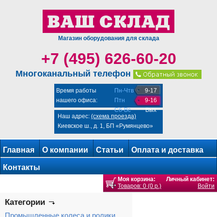
Магазин оборудования для склада
+7 (495) 626-60-20
Многоканальный телефон
Время работы
Пн-Чтв
9-17
нашего офиса:
Птн
9-16
Сб-Вс
Вых
Наш адрес:
(схема проезда)
Киевское ш., д. 1, БП «Румянцево»
Главная
О компании
Статьи
Оплата и доставка
Контакты
Моя корзина:
Личный кабинет:
Товаров: 0 (0 р.)
Войти
Категории
Промышленные колеса и ролики