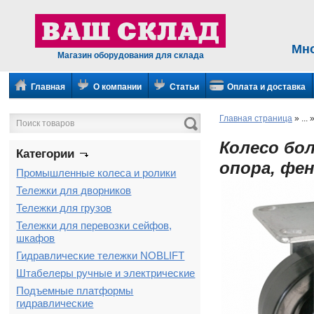
Мн
Магазин оборудования для склада
Главная
О компании
Статьи
Оплата и доставка
Главная страница
»
...
Колесо бо
Категории
опора, фе
Промышленные колеса и ролики
Тележки для дворников
Тележки для грузов
Тележки для перевозки сейфов,
шкафов
Гидравлические тележки NOBLIFT
Штабелеры ручные и электрические
Подъемные платформы
гидравлические