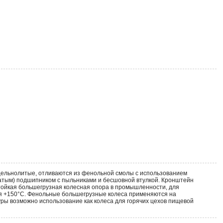
 цельнолитые, отливаются из фенольной смолы с использованием
чатым) подшипником с пыльниками и бесшовной втулкой. Кронштейн
тойкая большегрузная колесная опора в промышленности, для
ния +150°С. Фенольные большегрузные колеса применяются на
ры возможно использование как колеса для горячих цехов пищевой