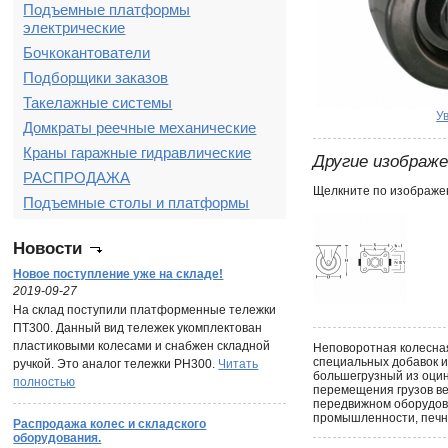
Подъемные платформы
электрические
Бочкокантователи
Подборщики заказов
Такелажные системы
У
Домкраты реечные механические
Краны гаражные гидравлические
Другие изображ
РАСПРОДАЖА
Щелкните по изображен
Подъемные столы и платформы
Новости
Новое поступление уже на складе!
2019-09-27
На склад поступили платформенные тележки
ПТ300. Данный вид тележек укомплектован
пластиковыми колесами и снабжен складной
Неповоротная колесная
специальных добавок и
ручкой. Это аналог тележки PH300.
Читать
большегрузный из оцин
полностью
перемещения грузов ве
передвижном оборудова
промышленности, печн
Распродажа колес и складского
оборудования.