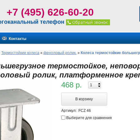
+7 (495) 626-60-20
огоканальный телефон
Контакты
»
Термостойкие колеса
»
феноловый ролик.
»
Колеса термостойкие большегр
льшегрузное термостойкое, непово
ноловый ролик, платформенное креп
468 р.
В корзину
Артикул:
FCZ 46
Выберите для сравнения