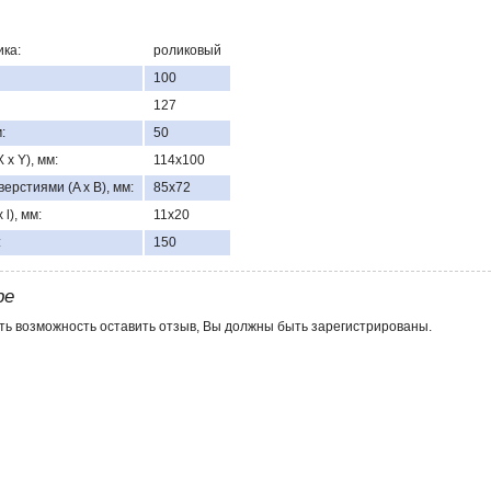
ка:
роликовый
100
127
:
50
x Y), мм:
114х100
ерстиями (A x B), мм:
85х72
l), мм:
11х20
:
150
ре
ть возможность оставить отзыв, Вы должны быть зарегистрированы.