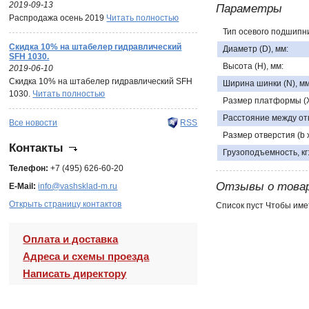
2019-09-13
Параметры
Распродажа осень 2019
Читать полностью
Тип осевого подшипни
Скидка 10% на штабелер гидравлический
Диаметр (D), мм:
SFH 1030.
Высота (H), мм:
2019-06-10
Скидка 10% на штабелер гидравлический SFH
Ширина шинки (N), мм
1030.
Читать полностью
Размер платформы (X 
Расстояние между отв
Все новости
RSS
Размер отверстия (b x 
Контакты
Грузоподъемность, кг
Телефон:
+7 (495) 626-60-20
Отзывы о това
E-Mail:
info@vashsklad-m.ru
Открыть страницу контактов
Список пуст Чтобы име
Оплата и доставка
Адреса и схемы проезда
Написать директору