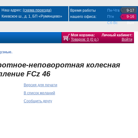
Наш адрес:
(схема проезда)
Время работы
Пн-Чтв
9-17
Киевское ш., д. 1, БП «Румянцево»
нашего офиса:
Птн
9-16
Сб-Вс
Вых
Моя корзина:
Личный кабинет:
Товаров: 0 (0 р.)
Войти
узные.
ротное-неповоротная колесная
ление FCz 46
Версия для печати
В список желаний
Сообщить другу