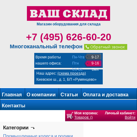
Магазин оборудования для склада
+7 (495) 626-60-20
Многоканальный телефон
Время работы
Пн-Чтв
9-17
нашего офиса:
Птн
9-16
Сб-Вс
Вых
Наш адрес:
(схема проезда)
Киевское ш., д. 1, БП «Румянцево»
Главная
О компании
Статьи
Оплата и доставка
Контакты
Моя корзина:
Личный кабинет:
Товаров: ()
Войти
Категории
Промышленные колеса и ролики