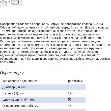
Поворотная колесная опора, большегрузное поворотное колесо SCd 63.
Обод литой чугун, шинка из литой черной, твердой резины. Диаметр колеса
150 мм. Кронштейн из оцинкованной листовой стали. Платформенное
крепление. Колесо оснащено роликовым (игольчатым) подшипником с
пыльниками и бесшовной втулкой, а так же пресс-масленкой (тавотницей).
Используется большегрузная колесная опора в промышленности, для
перемещения грузов весом до 230 кг, в расчете на одно колесо. Применяется
на передвижном оборудовании со стандартной и усиленной нагрузкой -
различные тележки, мусорные баки, вышки туры и т.п. Обеспечивают
надежную эксплуатацию промышленного, складского, хозяйственного
оборудования при больших и средних нагрузках, на любых полах и дорожных
покрытиях.
Параметры
Тип осевого подшипника:
роликовый
Диаметр (D), мм:
150
Высота (H), мм:
190
Ширина шинки (N), мм:
50
Осевое смещение (E), мм:
44