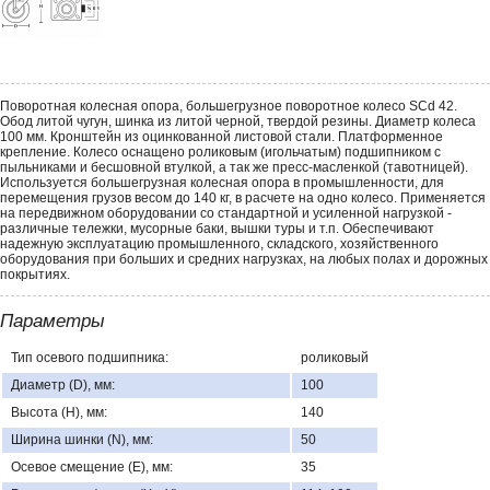
Поворотная колесная опора, большегрузное поворотное колесо SCd 42.
Обод литой чугун, шинка из литой черной, твердой резины. Диаметр колеса
100 мм. Кронштейн из оцинкованной листовой стали. Платформенное
крепление. Колесо оснащено роликовым (игольчатым) подшипником с
пыльниками и бесшовной втулкой, а так же пресс-масленкой (тавотницей).
Используется большегрузная колесная опора в промышленности, для
перемещения грузов весом до 140 кг, в расчете на одно колесо. Применяется
на передвижном оборудовании со стандартной и усиленной нагрузкой -
различные тележки, мусорные баки, вышки туры и т.п. Обеспечивают
надежную эксплуатацию промышленного, складского, хозяйственного
оборудования при больших и средних нагрузках, на любых полах и дорожных
покрытиях.
Параметры
Тип осевого подшипника:
роликовый
Диаметр (D), мм:
100
Высота (H), мм:
140
Ширина шинки (N), мм:
50
Осевое смещение (E), мм:
35