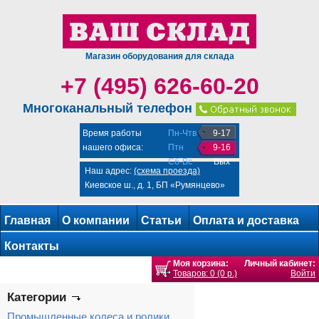
Магазин оборудования для склада
+7 (495) 626-60-20
Многоканальный телефон
Время работы
Пн-Чтв
9-17
нашего офиса:
Птн
9-16
Сб-Вс
Вых
Наш адрес:
(схема проезда)
Киевское ш., д. 1, БП «Румянцево»
Главная
О компании
Статьи
Оплата и доставка
Контакты
Моя корзина:
Личный кабинет:
Товаров: 0 (0 р.)
Войти
Категории
Промышленные колеса и ролики