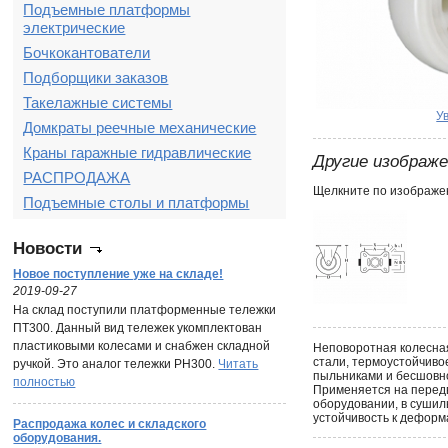
Подъемные платформы
электрические
Бочкокантователи
Подборщики заказов
Такелажные системы
У
Домкраты реечные механические
Краны гаражные гидравлические
Другие изображ
РАСПРОДАЖА
Щелкните по изображен
Подъемные столы и платформы
Новости
Новое поступление уже на складе!
2019-09-27
На склад поступили платформенные тележки
ПТ300. Данный вид тележек укомплектован
пластиковыми колесами и снабжен складной
Неповоротная колесная
стали, термоустойчив
ручкой. Это аналог тележки PH300.
Читать
пыльниками и бесшовно
полностью
Применяется на передв
оборудовании, в сушил
устойчивость к деформ
Распродажа колес и складского
оборудования.