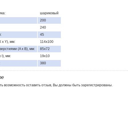
ка:
шариковый
200
240
:
45
x Y), мм:
114х100
ерстиями (A x B), мм:
85х72
l), мм:
19x10
:
380
ре
ть возможность оставить отзыв, Вы должны быть зарегистрированы.