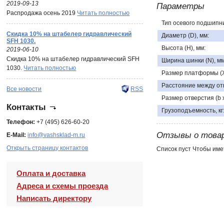
2019-09-13
Параметры
Распродажа осень 2019
Читать полностью
Тип осевого подшипни
Скидка 10% на штабелер гидравлический
Диаметр (D), мм:
SFH 1030.
Высота (H), мм:
2019-06-10
Скидка 10% на штабелер гидравлический SFH
Ширина шинки (N), мм
1030.
Читать полностью
Размер платформы (X 
Расстояние между отв
Все новости
RSS
Размер отверстия (b x 
Контакты
Грузоподъемность, кг
Телефон:
+7 (495) 626-60-20
Отзывы о това
E-Mail:
info@vashsklad-m.ru
Открыть страницу контактов
Список пуст Чтобы име
Оплата и доставка
Адреса и схемы проезда
Написать директору