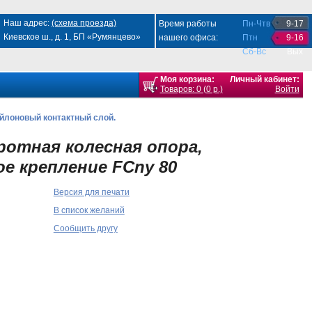
Наш адрес:
(схема проезда)
Время работы
Пн-Чтв
9-17
Киевское ш., д. 1, БП «Румянцево»
нашего офиса:
Птн
9-16
Сб-Вс
Вых
Моя корзина:
Личный кабинет:
Товаров: 0 (0 р.)
Войти
йлоновый контактный слой.
ротная колесная опора,
 крепление FCny 80
Версия для печати
В список желаний
Сообщить другу