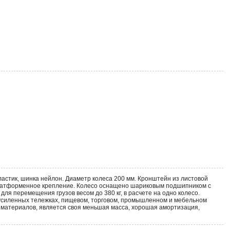
астик, шинка нейлон. Диаметр колеса 200 мм. Кронштейн из листовой
Платформенное крепление. Колесо оснащено шариковым подшипником с
я перемещения грузов весом до 380 кг, в расчете на одно колесо.
 усиленных тележках, пищевом, торговом, промышленном и мебельном
 материалов, является своя меньшая масса, хорошая амортизация,