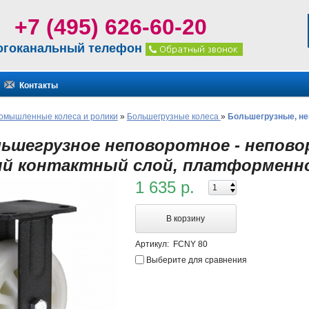
+7 (495) 626-60-20
огоканальный телефон
Контакты
омышленные колеса и ролики
»
Большегрузные колеса
»
Большегрузные, не
льшегрузное неповоротное - непово
й контактный слой, платформенное
1 635 р.
В корзину
Артикул:
FCNY 80
Выберите для сравнения