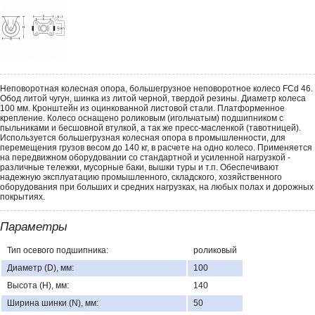
Неповоротная колесная опора, большегрузное неповоротное колесо FCd 46.
Обод литой чугун, шинка из литой черной, твердой резины. Диаметр колеса
100 мм. Кронштейн из оцинкованной листовой стали. Платформенное
крепление. Колесо оснащено роликовым (игольчатым) подшипником с
пыльниками и бесшовной втулкой, а так же пресс-масленкой (тавотницей).
Используется большегрузная колесная опора в промышленности, для
перемещения грузов весом до 140 кг, в расчете на одно колесо. Применяется
на передвижном оборудовании со стандартной и усиленной нагрузкой -
различные тележки, мусорные баки, вышки туры и т.п. Обеспечивают
надежную эксплуатацию промышленного, складского, хозяйственного
оборудования при больших и средних нагрузках, на любых полах и дорожных
покрытиях.
Параметры
Тип осевого подшипника:
роликовый
Диаметр (D), мм:
100
Высота (H), мм:
140
Ширина шинки (N), мм:
50