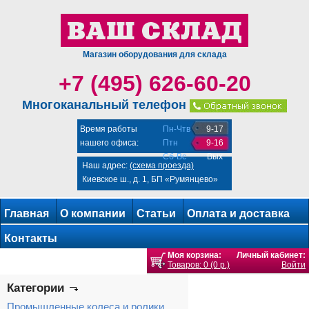
Магазин оборудования для склада
+7 (495) 626-60-20
Многоканальный телефон
Время работы
Пн-Чтв
9-17
нашего офиса:
Птн
9-16
Сб-Вс
Вых
Наш адрес:
(схема проезда)
Киевское ш., д. 1, БП «Румянцево»
Главная
О компании
Статьи
Оплата и доставка
Контакты
Моя корзина:
Личный кабинет:
Товаров: 0 (0 р.)
Войти
Категории
Промышленные колеса и ролики