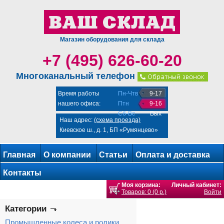
Магазин оборудования для склада
+7 (495) 626-60-20
Многоканальный телефон
Время работы
Пн-Чтв
9-17
нашего офиса:
Птн
9-16
Сб-Вс
Вых
Наш адрес:
(схема проезда)
Киевское ш., д. 1, БП «Румянцево»
Главная
О компании
Статьи
Оплата и доставка
Контакты
Моя корзина:
Личный кабинет:
Товаров: 0 (0 р.)
Войти
Категории
Промышленные колеса и ролики