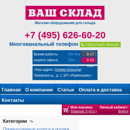
Магазин оборудования для склада
+7 (495) 626-60-20
Многоканальный телефон
Время работы
Пн-Чтв
9-17
нашего офиса:
Птн
9-16
Сб-Вс
Вых
Наш адрес:
(схема проезда)
Киевское ш., д. 1, БП «Румянцево»
Главная
О компании
Статьи
Оплата и доставка
Контакты
Моя корзина:
Личный кабинет:
Товаров: 0 (0 р.)
Войти
Категории
Промышленные колеса и ролики