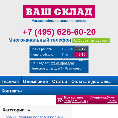
Магазин оборудования для склада
+7 (495) 626-60-20
Многоканальный телефон
Время работы
Пн-Чтв
9-17
нашего офиса:
Птн
9-16
Сб-Вс
Вых
Наш адрес:
(схема проезда)
Киевское ш., д. 1, БП «Румянцево»
Главная
О компании
Статьи
Оплата и доставка
Контакты
Моя корзина:
Личный кабинет:
Товаров: 0 (0 р.)
Войти
Категории
Промышленные колеса и ролики