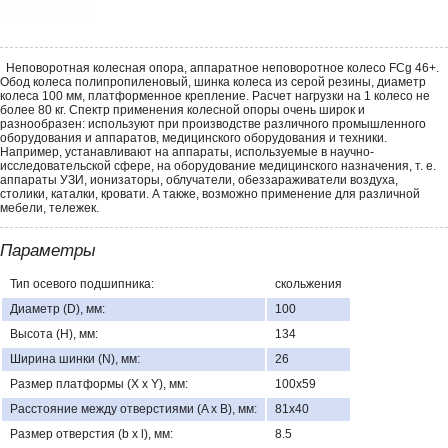
Неповоротная колесная опора, аппаратное неповоротное колесо FCg 46+.
Обод колеса полипропиленовый, шинка колеса из серой резины, диаметр
колеса 100 мм, платформенное крепление. Расчет нагрузки на 1 колесо не
более 80 кг. Спектр применения колесной опоры очень широк и
разнообразен: используют при производстве различного промышленного
оборудования и аппаратов, медицинского оборудования и техники.
Например, устанавливают на аппараты, используемые в научно-
исследовательской сфере, на оборудование медицинского назначения, т. е.
аппараты УЗИ, ионизаторы, облучатели, обеззараживатели воздуха,
столики, каталки, кровати. А также, возможно применение для различной
мебели, тележек.
Параметры
Тип осевого подшипника:
скольжения
Диаметр (D), мм:
100
Высота (H), мм:
134
Ширина шинки (N), мм:
26
Размер платформы (X x Y), мм:
100х59
Расстояние между отверстиями (A x B), мм:
81х40
Размер отверстия (b x l), мм:
8.5