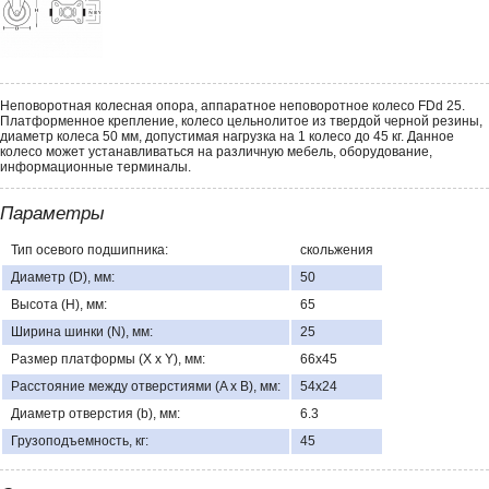
Неповоротная колесная опора, аппаратное неповоротное колесо FDd 25.
Платформенное крепление, колесо цельнолитое из твердой черной резины,
диаметр колеса 50 мм, допустимая нагрузка на 1 колесо до 45 кг. Данное
колесо может устанавливаться на различную мебель, оборудование,
информационные терминалы.
Параметры
Тип осевого подшипника:
скольжения
Диаметр (D), мм:
50
Высота (H), мм:
65
Ширина шинки (N), мм:
25
Размер платформы (X x Y), мм:
66х45
Расстояние между отверстиями (A x B), мм:
54х24
Диаметр отверстия (b), мм:
6.3
Грузоподъемность, кг:
45