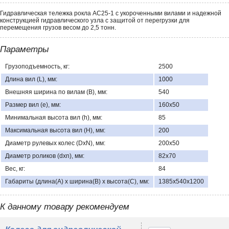
Гидравлическая тележка рокла АС25-1 с укороченными вилами и надежной
конструкцией гидравлического узла с защитой от перегрузки для
перемещения грузов весом до 2,5 тонн.
Параметры
Грузоподъемность, кг:
2500
Длина вил (L), мм:
1000
Внешняя ширина по вилам (В), мм:
540
Размер вил (е), мм:
160х50
Минимальная высота вил (h), мм:
85
Максимальная высота вил (Н), мм:
200
Диаметр рулевых колес (DхN), мм:
200х50
Диаметр роликов (dхn), мм:
82х70
Вес, кг:
84
Габариты (длина(А) х ширина(В) х высота(С), мм:
1385х540х1200
К данному товару рекомендуем