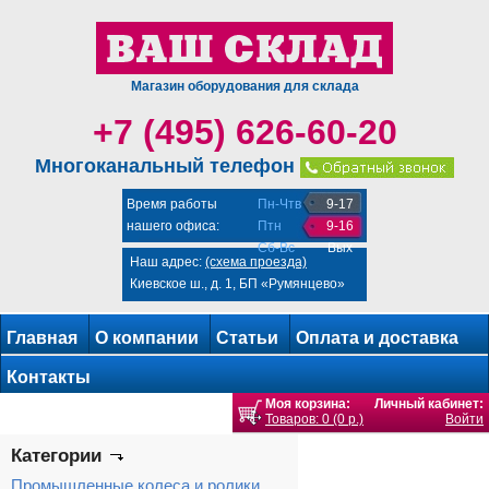
Магазин оборудования для склада
+7 (495) 626-60-20
Многоканальный телефон
Время работы
Пн-Чтв
9-17
нашего офиса:
Птн
9-16
Сб-Вс
Вых
Наш адрес:
(схема проезда)
Киевское ш., д. 1, БП «Румянцево»
Главная
О компании
Статьи
Оплата и доставка
Контакты
Моя корзина:
Личный кабинет:
Товаров: 0 (0 р.)
Войти
Категории
Промышленные колеса и ролики