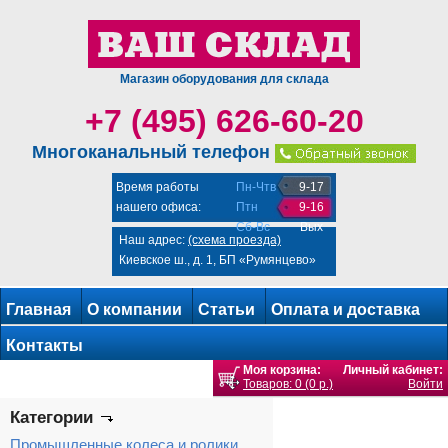
Магазин оборудования для склада
+7 (495) 626-60-20
Многоканальный телефон
Время работы
Пн-Чтв
9-17
нашего офиса:
Птн
9-16
Сб-Вс
Вых
Наш адрес:
(схема проезда)
Киевское ш., д. 1, БП «Румянцево»
Главная
О компании
Статьи
Оплата и доставка
Контакты
Моя корзина:
Личный кабинет:
Товаров: 0 (0 р.)
Войти
Категории
Промышленные колеса и ролики