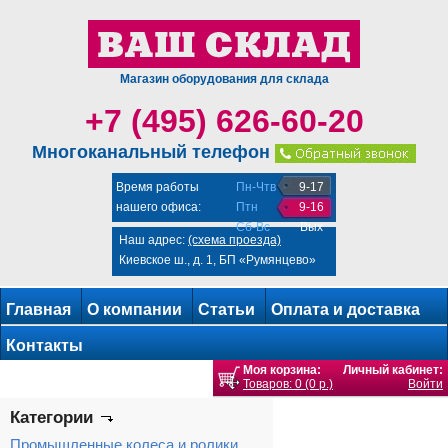
Магазин оборудования для склада
+7 (495) 626-60-20
Многоканальный телефон
Время работы
Пн-Чтв
9-17
нашего офиса:
Птн
9-16
Сб-Вс
Вых
Наш адрес:
(схема проезда)
Киевское ш., д. 1, БП «Румянцево»
Главная
О компании
Статьи
Оплата и доставка
Контакты
Моя корзина:
Личный кабинет:
Товаров: 0 (0 р.)
Войти
Категории
Промышленные колеса и ролики